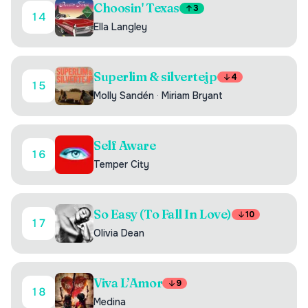
Choosin' Texas
3
14
Ella Langley
Superlim & silvertejp
4
15
Molly Sandén
·
Miriam Bryant
Self Aware
16
Temper City
So Easy (To Fall In Love)
10
17
Olivia Dean
Viva L’Amor
9
18
Medina