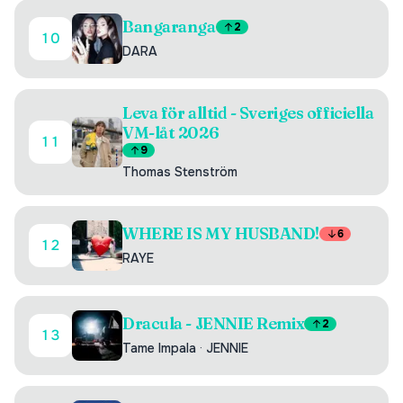
Bangaranga
2
10
DARA
Leva för alltid - Sveriges officiella
VM-låt 2026
11
9
Thomas Stenström
WHERE IS MY HUSBAND!
6
12
RAYE
Dracula - JENNIE Remix
2
13
Tame Impala
·
JENNIE