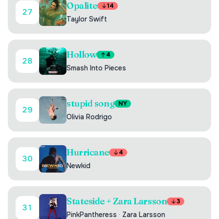
Opalite
14
27
Taylor Swift
Hollow
4
28
Smash Into Pieces
stupid song
NY
29
Olivia Rodrigo
Hurricane
4
30
Newkid
Stateside + Zara Larsson
3
31
PinkPantheress
·
Zara Larsson