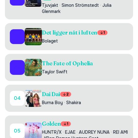
Tjuvjakt
·
Simon Strömstedt
·
Julia
Glenmark
Det ligger nåt i luften
1
02
Bolaget
The Fate of Ophelia
03
Taylor Swift
Dai Dai
2
04
Burna Boy
·
Shakira
Golden
1
05
HUNTR/X
·
EJAE
·
AUDREY NUNA
·
REI AMI