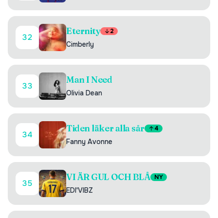
Eternity
2
32
Cimberly
Man I Need
33
Olivia Dean
Tiden läker alla sår
4
34
Fanny Avonne
VI ÄR GUL OCH BLÅ
NY
35
EDI'VIBZ