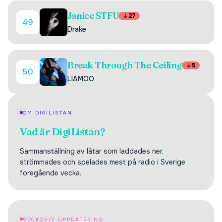
Janice STFU
27
49
Drake
Break Through The Ceiling
5
50
LIAMOO
OM DIGILISTAN
Vad är DigiListan?
Sammanställning av låtar som laddades ner,
strömmades och spelades mest på radio i Sverige
föregående vecka.
VECKOVIS UPPDATERING