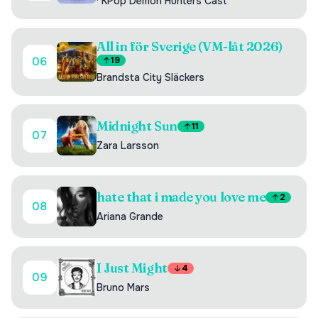
·
KPop Demon Hunters Cast
All in för Sverige (VM-låt 2026)
06
19
Brandsta City Släckers
Midnight Sun
11
07
Zara Larsson
hate that i made you love me
2
08
Ariana Grande
I Just Might
4
09
Bruno Mars