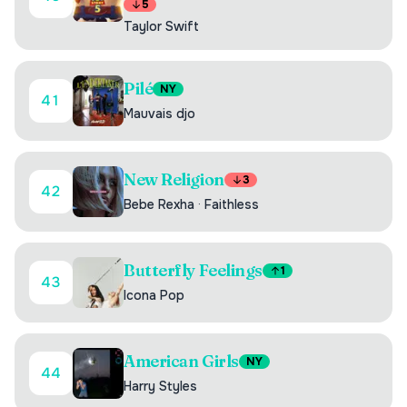
5
Taylor Swift
Pilé
NY
41
Mauvais djo
New Religion
3
42
Bebe Rexha
·
Faithless
Butterfly Feelings
1
43
Icona Pop
American Girls
NY
44
Harry Styles