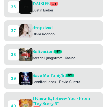
DAISIES
5
36
Justin Bieber
drop dead
37
Olivia Rodrigo
Saltvatten
NY
38
Kerstin Ljungström
·
Kasino
Save Me Tonight
NY
39
Jennifer Lopez
·
David Guetta
I Knew It, I Knew You - From
"Toy Story 5"
40