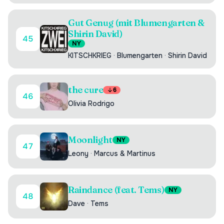
Gut Genug (mit Blumengarten &
Shirin David)
45
NY
KITSCHKRIEG
·
Blumengarten
·
Shirin David
the cure
6
46
Olivia Rodrigo
Moonlight
NY
47
Leony
·
Marcus & Martinus
Raindance (feat. Tems)
NY
48
Dave
·
Tems