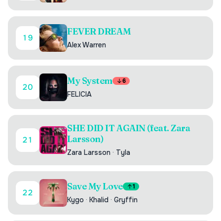
FEVER DREAM
19
Alex Warren
My System
6
20
FELICIA
SHE DID IT AGAIN (feat. Zara
Larsson)
21
Zara Larsson
·
Tyla
Save My Love
1
22
Kygo
·
Khalid
·
Gryffin