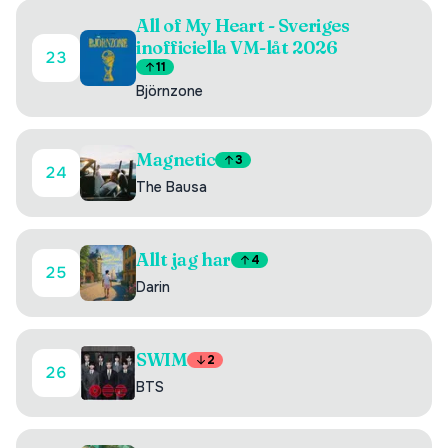
All of My Heart - Sveriges
inofficiella VM-låt 2026
23
11
Björnzone
Magnetic
3
24
The Bausa
Allt jag har
4
25
Darin
SWIM
2
26
BTS