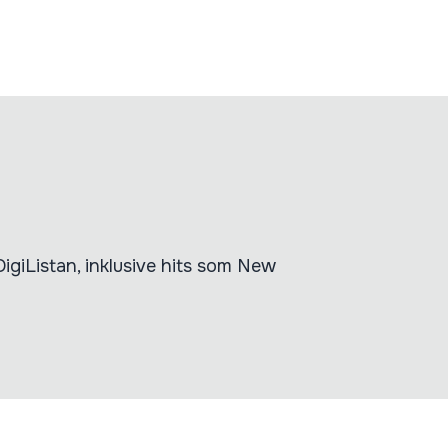
DigiListan, inklusive hits som New