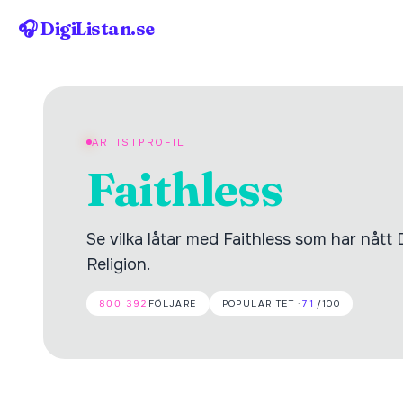
🎧 DigiListan.se
ARTISTPROFIL
Faithless
Se vilka låtar med Faithless som har nått 
Religion.
800 392
FÖLJARE
POPULARITET ·
71
/100