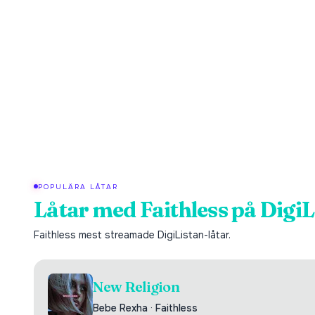
POPULÄRA LÅTAR
Låtar med
Faithless
på DigiL
Faithless
mest streamade DigiListan-låtar.
New Religion
Bebe Rexha
·
Faithless