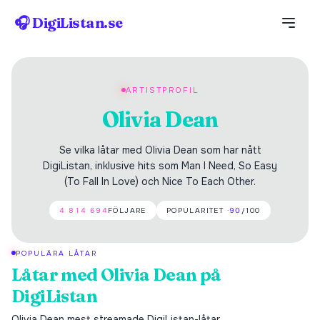
🎧 DigiListan.se
ARTISTPROFIL
Olivia Dean
Se vilka låtar med Olivia Dean som har nått
DigiListan, inklusive hits som Man I Need, So Easy
(To Fall In Love) och Nice To Each Other.
4 814 694
FÖLJARE
POPULARITET ·
90
/100
POPULÄRA LÅTAR
Låtar med
Olivia Dean
på
DigiListan
Olivia Dean
mest streamade DigiListan-låtar.