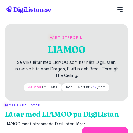
🎧 DigiListan.se
ARTISTPROFIL
LIAMOO
Se vilka låtar med LIAMOO som har nått DigiListan,
inklusive hits som Dragon, Bluffin och Break Through
The Ceiling.
46 008
FÖLJARE
POPULARITET ·
44
/100
POPULÄRA LÅTAR
Låtar med
LIAMOO
på DigiListan
LIAMOO
mest streamade DigiListan-låtar.
ÖPPNA PÅ SPOTIFY