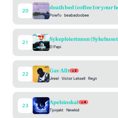
death bed (coffee for your 
20
Powfu
·
beabadoobee
Sykepleierinnen (Sykehuset
21
El Papi
Gav Allt
2
22
Jireel
·
Victor Leksell
·
Reyn
Apelsinskal
4
23
Tjuvjakt
·
Newkid