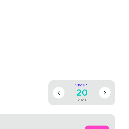
VECKA
20
2020