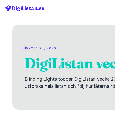
🎧 DigiListan.se
VECKA 20, 2020
DigiListan ve
Blinding Lights toppar DigiListan vecka
Utforska hela listan och följ hur låtarna r