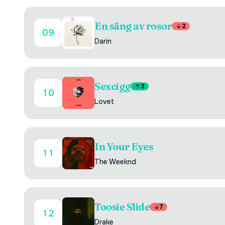
En säng av rosor
2
09
Darin
Sexcigg
3
10
Lovet
In Your Eyes
11
The Weeknd
Toosie Slide
7
12
Drake