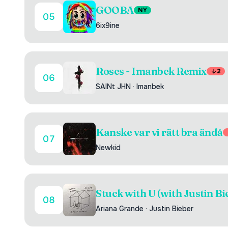
GOOBA
NY
05
6ix9ine
Roses - Imanbek Remix
2
06
SAINt JHN
·
Imanbek
Kanske var vi rätt bra ändå
07
Newkid
Stuck with U (with Justin Bi
08
Ariana Grande
·
Justin Bieber