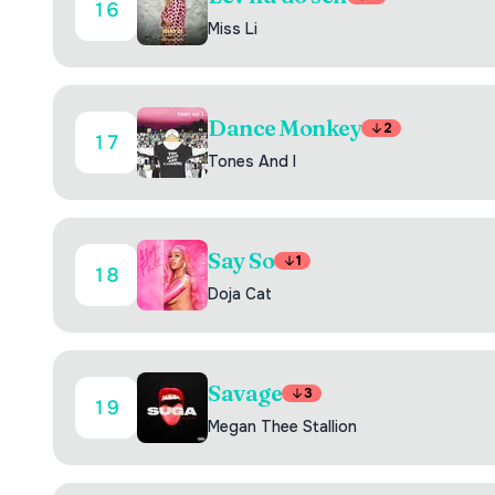
16
Miss Li
Dance Monkey
2
17
Tones And I
Say So
1
18
Doja Cat
Savage
3
19
Megan Thee Stallion