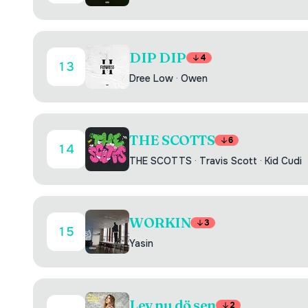
DIP DIP
4
13
Dree Low
·
Owen
THE SCOTTS
6
14
THE SCOTTS
·
Travis Scott
·
Kid Cudi
WORKIN
3
15
Yasin
Lev nu dö sen
2