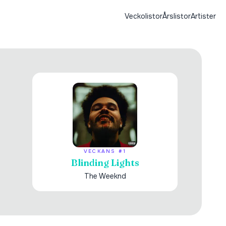
Veckolistor
Årslistor
Artister
VECKANS #1
Blinding Lights
The Weeknd