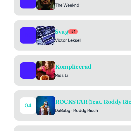
01
The Weeknd
Svag
1
02
Victor Leksell
Komplicerad
03
Miss Li
ROCKSTAR (feat. Roddy Ric
04
DaBaby
·
Roddy Ricch