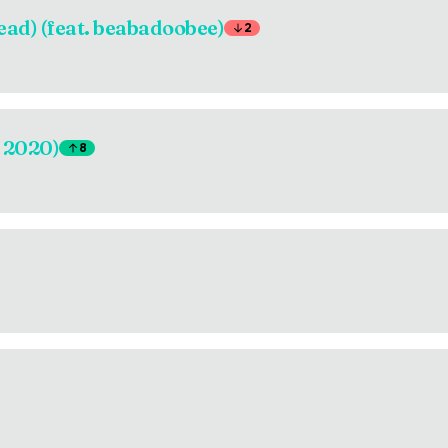
head) (feat. beabadoobee)
2
 2020)
8