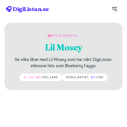
🎧 DigiListan.se
ARTISTPROFIL
Lil Mosey
Se vilka låtar med Lil Mosey som har nått DigiListan,
inklusive hits som Blueberry Faygo.
2 102 864
FÖLJARE
POPULARITET ·
87
/100