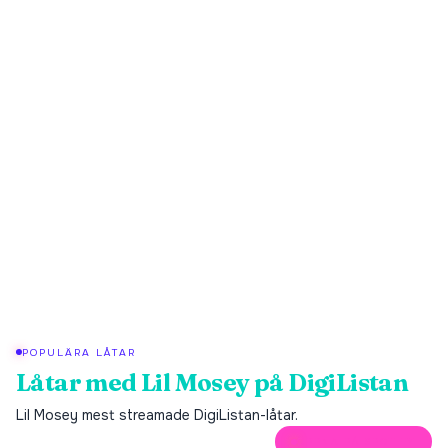
POPULÄRA LÅTAR
Låtar med
Lil Mosey
på DigiListan
Lil Mosey
mest streamade DigiListan-låtar.
ÖPPNA PÅ SPOTIFY