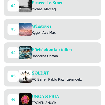
Scared To Start
42
Michael Marcagi
Whatever
43
Kygo
·
Ava Max
Sörbäckenkartellen
44
Bröderna Öhman
SOLDAT
45
VC Barre
·
Pablo Paz
·
takenoelz
UNGA & FRIA
46
FRÖKEN SNUSK