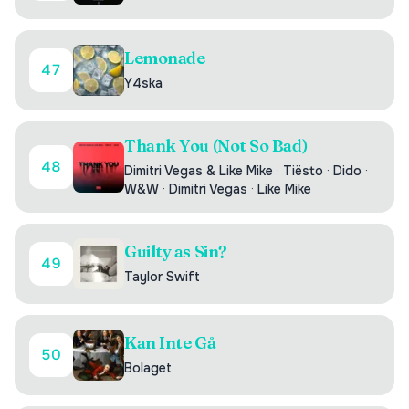
Lemonade
47
Y4ska
Thank You (Not So Bad)
48
Dimitri Vegas & Like Mike
·
Tiësto
·
Dido
·
W&W
·
Dimitri Vegas
·
Like Mike
Guilty as Sin?
49
Taylor Swift
Kan Inte Gå
50
Bolaget