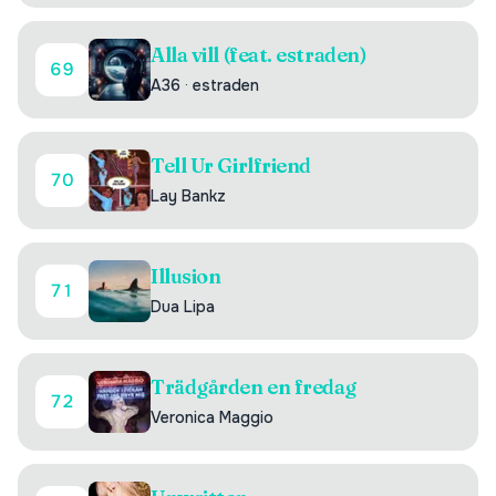
Alla vill (feat. estraden)
69
A36
·
estraden
Tell Ur Girlfriend
70
Lay Bankz
Illusion
71
Dua Lipa
Trädgården en fredag
72
Veronica Maggio