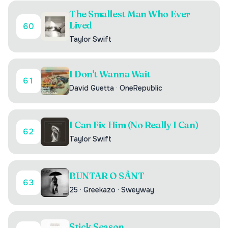
The Smallest Man Who Ever
Lived
60
Taylor Swift
I Don't Wanna Wait
61
David Guetta
·
OneRepublic
I Can Fix Him (No Really I Can)
62
Taylor Swift
BUNTAR O SÅNT
63
25
·
Greekazo
·
Sweyway
Stick Season