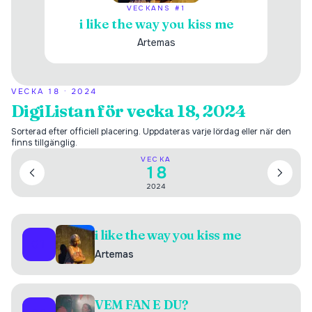
VECKANS #1
i like the way you kiss me
Artemas
VECKA
18
·
2024
DigiListan för vecka 18, 2024
Sorterad efter officiell placering. Uppdateras varje lördag eller när den
finns tillgänglig.
VECKA
18
2024
i like the way you kiss me
01
Artemas
VEM FAN E DU?