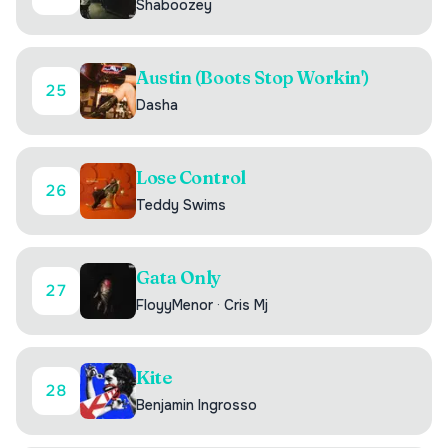
Shaboozey
Austin (Boots Stop Workin')
25
Dasha
Lose Control
26
Teddy Swims
Gata Only
27
FloyyMenor
·
Cris Mj
Kite
28
Benjamin Ingrosso