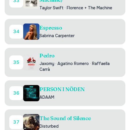
33
Taylor Swift
·
Florence + The Machine
Espresso
34
Sabrina Carpenter
Pedro
35
Jaxomy
·
Agatino Romero
·
Raffaella
Carrà
PERSON I NÖDEN
36
ADAAM
The Sound of Silence
37
Disturbed