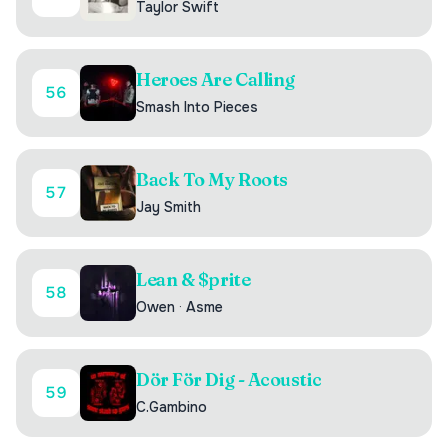
Taylor Swift
Heroes Are Calling
56
Smash Into Pieces
Back To My Roots
57
Jay Smith
Lean & $prite
58
Owen
·
Asme
Dör För Dig - Acoustic
59
C.Gambino