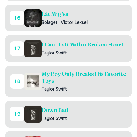
Låt Mig Va
16
Bolaget
·
Victor Leksell
I Can Do It With a Broken Heart
17
Taylor Swift
My Boy Only Breaks His Favorite
Toys
18
Taylor Swift
Down Bad
19
Taylor Swift