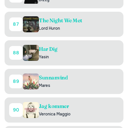
The Night We Met
87
Lord Huron
Har Dig
88
Yasin
Sunnanvind
89
Mares
Jag kommer
90
Veronica Maggio