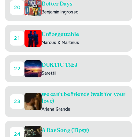
Better Days
20
Benjamin Ingrosso
Unforgettable
21
Marcus & Martinus
DUKTIG TJEJ
22
Sarettii
we can't be friends (wait for your
love)
23
Ariana Grande
A Bar Song (Tipsy)
24