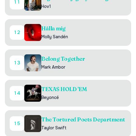
11
Hov1
Hålla mig
12
Molly Sandén
Belong Together
13
Mark Ambor
TEXAS HOLD 'EM
14
Beyoncé
The Tortured Poets Department
15
Taylor Swift