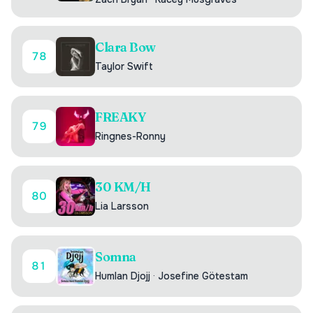
Clara Bow
78
Taylor Swift
FREAKY
79
Ringnes-Ronny
30 KM/H
80
Lia Larsson
Somna
81
Humlan Djojj
·
Josefine Götestam