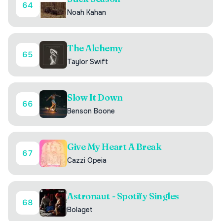
64
Noah Kahan
The Alchemy
65
Taylor Swift
Slow It Down
66
Benson Boone
Give My Heart A Break
67
Cazzi Opeia
Astronaut - Spotify Singles
68
Bolaget