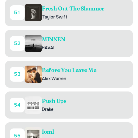
Fresh Out The Slammer
51
Taylor Swift
MINNEN
52
HAVAL
Before You Leave Me
53
Alex Warren
Push Ups
54
Drake
loml
55