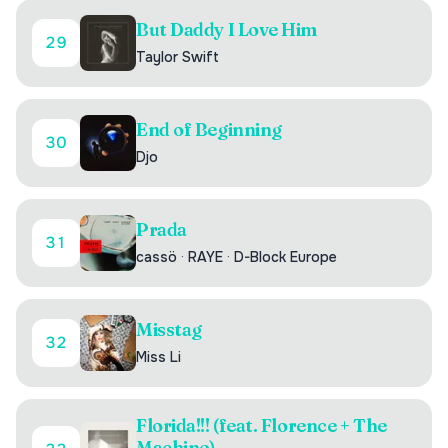
But Daddy I Love Him
29
Taylor Swift
End of Beginning
30
Djo
Prada
31
cassö
·
RAYE
·
D-Block Europe
Misstag
32
Miss Li
Florida!!! (feat. Florence + The
Machine)