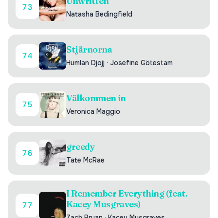
Unwritten
73
Natasha Bedingfield
Stjärnorna
74
Humlan Djojj
·
Josefine Götestam
Välkommen in
75
Veronica Maggio
greedy
76
Tate McRae
I Remember Everything (feat.
Kacey Musgraves)
77
Zach Bryan
·
Kacey Musgraves