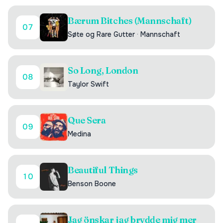
Bærum Bitches (Mannschaft)
07
Søte og Rare Gutter
·
Mannschaft
So Long, London
08
Taylor Swift
Que Sera
09
Medina
Beautiful Things
10
Benson Boone
Jag önskar jag brydde mig mer