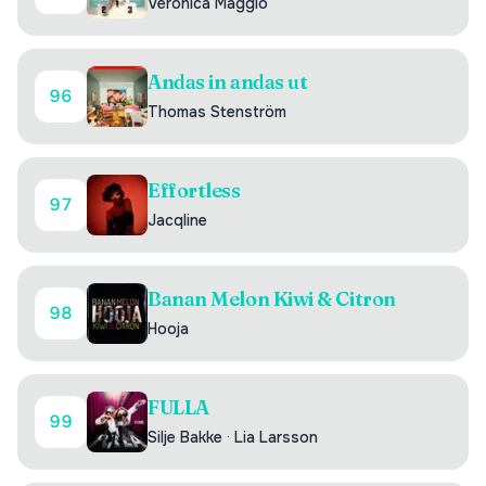
Veronica Maggio
Andas in andas ut
96
Thomas Stenström
Effortless
97
Jacqline
Banan Melon Kiwi & Citron
98
Hooja
FULLA
99
Silje Bakke
·
Lia Larsson