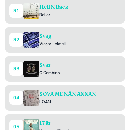
Hell N Back
91
Bakar
Svag
92
Victor Leksell
Svar
93
C.Gambino
SOVA ME NÅN ANNAN
94
LOAM
17 år
95