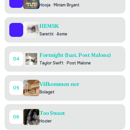
02
Hooja
·
Miriam Bryant
HEMSK
03
Sarettii
·
Asme
Fortnight (feat. Post Malone)
04
Taylor Swift
·
Post Malone
Välkommen ner
05
Bolaget
Too Sweet
06
Hozier