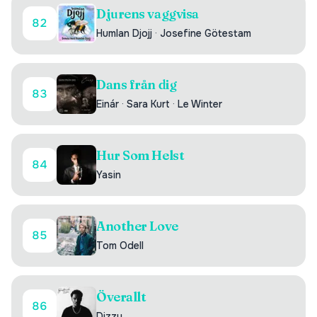
Djurens vaggvisa
82
Humlan Djojj
·
Josefine Götestam
Dans från dig
83
Einár
·
Sara Kurt
·
Le Winter
Hur Som Helst
84
Yasin
Another Love
85
Tom Odell
Överallt
86
Dizzy