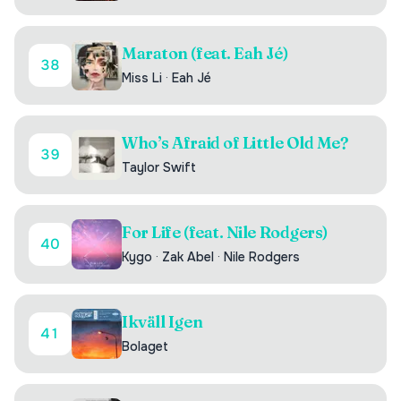
Maraton (feat. Eah Jé)
38
Miss Li
·
Eah Jé
Who’s Afraid of Little Old Me?
39
Taylor Swift
For Life (feat. Nile Rodgers)
40
Kygo
·
Zak Abel
·
Nile Rodgers
Ikväll Igen
41
Bolaget