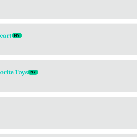
eart
NY
orite Toys
NY