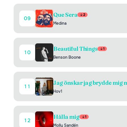
Que Sera
2
09
Medina
Beautiful Things
1
10
Benson Boone
Jag önskar jag brydde mig 
11
Hov1
Hålla mig
1
12
Molly Sandén