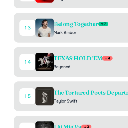
Belong Together
7
13
Mark Ambor
TEXAS HOLD 'EM
4
14
Beyoncé
The Tortured Poets Depart
15
Taylor Swift
Låt Mig Va
3