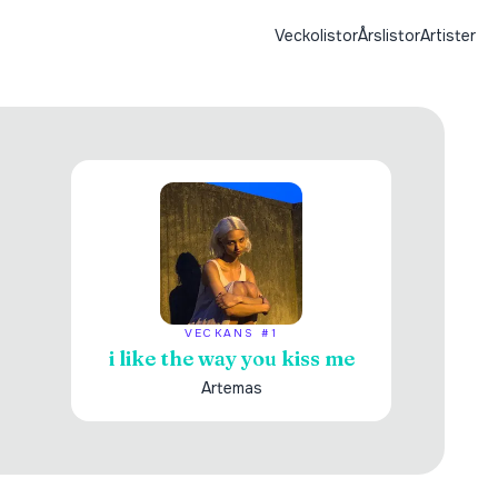
Veckolistor
Årslistor
Artister
VECKANS #1
i like the way you kiss me
Artemas