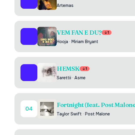
01
Artemas
VEM FAN E DU?
1
02
Hooja
·
Miriam Bryant
HEMSK
1
03
Sarettii
·
Asme
Fortnight (feat. Post Malone
04
Taylor Swift
·
Post Malone