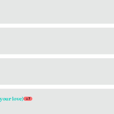
 your love)
7