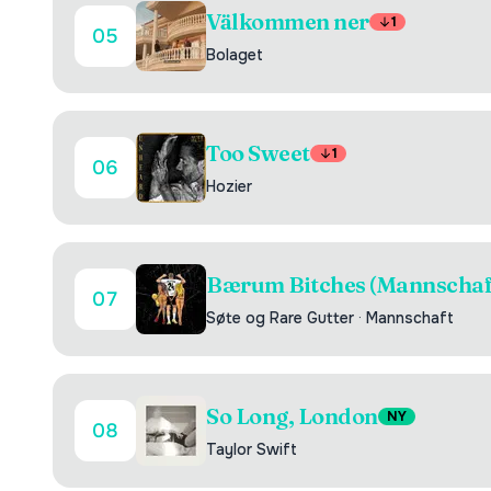
Välkommen ner
1
05
Bolaget
Too Sweet
1
06
Hozier
Bærum Bitches (Mannschaf
07
Søte og Rare Gutter
·
Mannschaft
So Long, London
NY
08
Taylor Swift