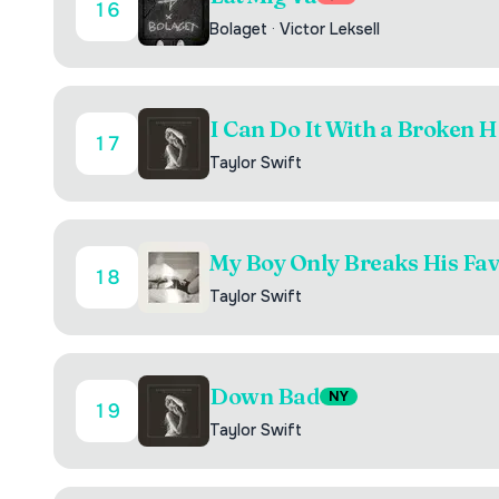
16
Bolaget
·
Victor Leksell
I Can Do It With a Broken H
17
Taylor Swift
My Boy Only Breaks His Fav
18
Taylor Swift
Down Bad
NY
19
Taylor Swift