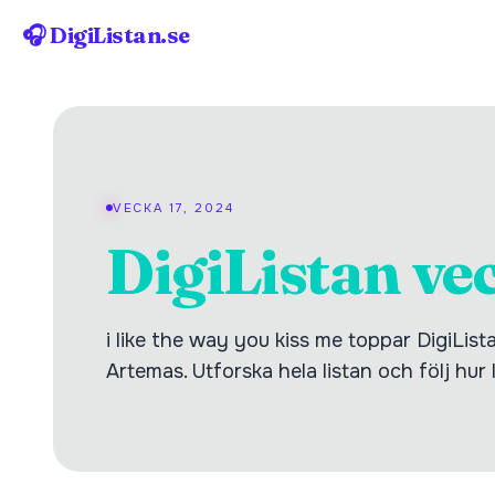
🎧 DigiListan.se
VECKA 17, 2024
DigiListan ve
i like the way you kiss me toppar DigiLis
Artemas. Utforska hela listan och följ hur 