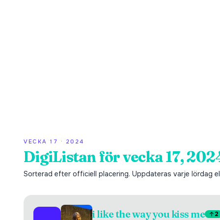
VECKA
17
·
2024
DigiListan för vecka 17, 202
Sorterad efter officiell placering. Uppdateras varje lördag ell
i like the way you kiss me
2