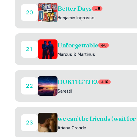
Better Days
6
20
Benjamin Ingrosso
Unforgettable
6
21
Marcus & Martinus
DUKTIG TJEJ
10
22
Sarettii
we can't be friends (wait for
23
Ariana Grande