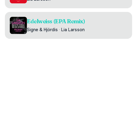
Edelweiss (EPA Remix)
Signe & Hjördis
·
Lia Larsson
Digilistan.se är en oberoende webbsida som visar historisk
och aktuell musikdata från DigiListan. Innehållet bygger på
publikt tillgänglig information. Webbsidan har ingen koppling
till Sveriges Radio.