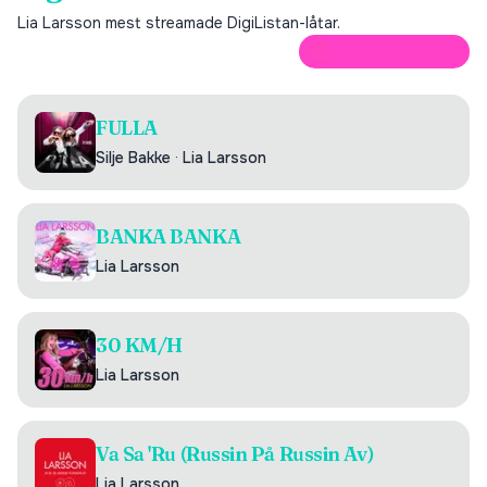
Lia Larsson
mest streamade DigiListan-låtar.
ÖPPNA PÅ SPOTIFY
FULLA
Silje Bakke
·
Lia Larsson
BANKA BANKA
Lia Larsson
30 KM/H
Lia Larsson
Va Sa 'Ru (Russin På Russin Av)
Lia Larsson