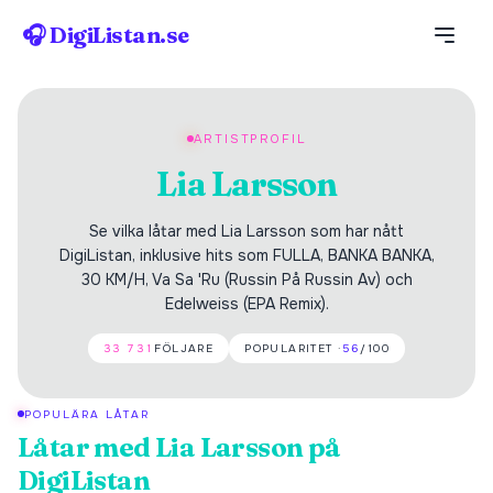
🎧 DigiListan.se
ARTISTPROFIL
Lia Larsson
Se vilka låtar med Lia Larsson som har nått
DigiListan, inklusive hits som FULLA, BANKA BANKA,
30 KM/H, Va Sa 'Ru (Russin På Russin Av) och
Edelweiss (EPA Remix).
33 731
FÖLJARE
POPULARITET ·
56
/100
POPULÄRA LÅTAR
Låtar med
Lia Larsson
på
DigiListan