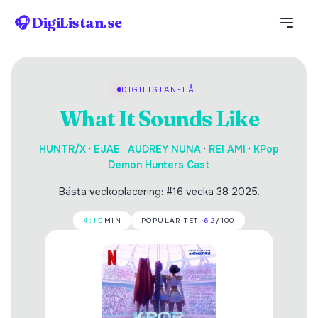
🎧 DigiListan.se
DIGILISTAN-LÅT
What It Sounds Like
HUNTR/X
·
EJAE
·
AUDREY NUNA
·
REI AMI
·
KPop
Demon Hunters Cast
Bästa veckoplacering: #16 vecka 38 2025.
4:10
MIN
POPULARITET ·
62
/100