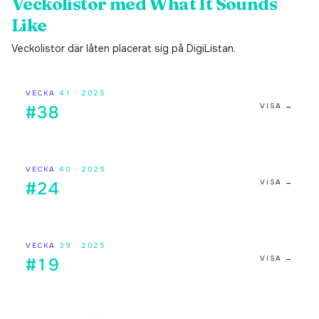
Veckolistor med
What It Sounds
Like
Veckolistor där låten placerat sig på DigiListan.
VECKA
41
·
2025
VISA →
#38
VECKA
40
·
2025
VISA →
#24
VECKA
39
·
2025
VISA →
#19