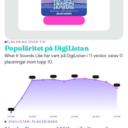
ÖPPNA I SPOTIFY
PLACERING ÖVER TID
Populäritet på DigiListan
What It Sounds Like har varit på DigiListan i 11 veckor, varav 0
placeringar inom topp 10.
#
17
#
18
#
19
#
20
#
38
#
94
v29 2025
v33 2025
v35 2025
v37 2025
v39 2025
v41 2025
DIGILISTAN-PLACERINGAR