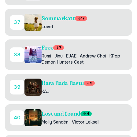
Sommarkatt
17
37
Lovet
Free
7
38
Rumi
·
Jinu
·
EJAE
·
Andrew Choi
·
KPop
Demon Hunters Cast
Bara Bada Bastu
9
39
KAJ
Lost and found
4
40
Molly Sandén
·
Victor Leksell