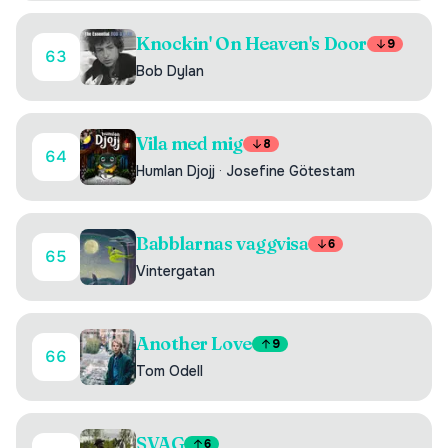
Knockin' On Heaven's Door
9
63
Bob Dylan
Vila med mig
8
64
Humlan Djojj
·
Josefine Götestam
Babblarnas vaggvisa
6
65
Vintergatan
Another Love
9
66
Tom Odell
SVAG
6