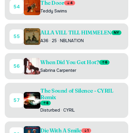
The Door
4
54
Teddy Swims
ALLA VILL TILL HIMMELEN
NY
55
A36
·
25
·
NBLNATION
When Did You Get Hot?
6
56
Sabrina Carpenter
The Sound of Silence - CYRIL
Remix
57
6
Disturbed
·
CYRIL
Die With A Smile
1