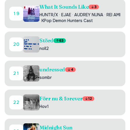
What It Sounds Like
3
19
HUNTR/X
·
EJAE
·
AUDREY NUNA
·
REI AMI
·
KPop Demon Hunters Cast
Störd
63
20
noll2
undressed
4
21
sombr
Förr nu & forever
12
22
Hov1
Midnight Sun