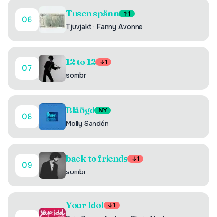
Tusen spänn
1
06
Tjuvjakt
·
Fanny Avonne
12 to 12
1
07
sombr
Blåögd
NY
08
Molly Sandén
back to friends
1
09
sombr
Your Idol
1