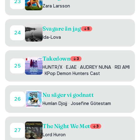
23
Zara Larsson
Svagare än jag
5
24
Ida-Lova
Takedown
3
25
HUNTR/X
·
EJAE
·
AUDREY NUNA
·
REI AMI
·
KPop Demon Hunters Cast
Nu säger vi godnatt
26
Humlan Djojj
·
Josefine Götestam
The Night We Met
3
27
Lord Huron