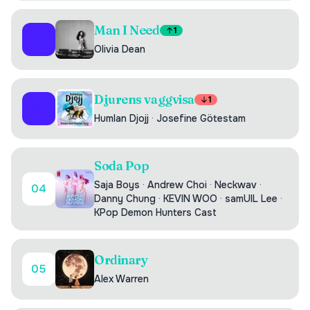
Man I Need
1
02
Olivia Dean
Djurens vaggvisa
1
03
Humlan Djojj
·
Josefine Götestam
Soda Pop
Saja Boys
·
Andrew Choi
·
Neckwav
·
04
Danny Chung
·
KEVIN WOO
·
samUIL Lee
·
KPop Demon Hunters Cast
Ordinary
05
Alex Warren