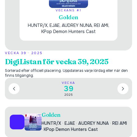
VECKANS #1
Golden
HUNTR/X, EJAE, AUDREY NUNA, REI AMI,
KPop Demon Hunters Cast
VECKA
39
·
2025
DigiListan för vecka 39, 2025
Sorterad efter officiell placering. Uppdateras varje lördag eller när den
finns tillgänglig.
VECKA
39
2025
Golden
01
HUNTR/X
·
EJAE
·
AUDREY NUNA
·
REI AMI
·
KPop Demon Hunters Cast