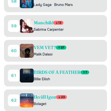
58
Lady Gaga
·
Bruno Mars
Manchild
13
59
Sabrina Carpenter
VEM VET?
37
60
Malik Dalasi
BIRDS OF A FEATHER
7
61
Billie Eilish
Ikväll Igen
23
62
Bolaget