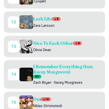
Tjuvjakt
Lush Life
5
72
Zara Larsson
Nice To Each Other
9
73
Olivia Dean
I Remember Everything (feat.
Kacey Musgraves)
74
NY
Zach Bryan
·
Kacey Musgraves
Om
14
75
Niklas Strömstedt