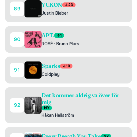
YUKON
23
89
Justin Bieber
APT.
1
90
ROSÉ
·
Bruno Mars
Sparks
10
91
Coldplay
Det kommer aldrig va över för
mig
92
NY
Håkan Hellström
Every Breath You Take
NY