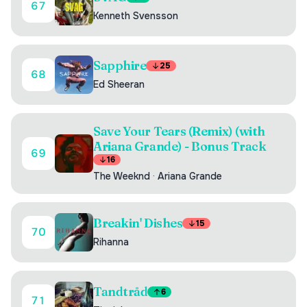
67
Kenneth Svensson
Sapphire
25
68
Ed Sheeran
Save Your Tears (Remix) (with
Ariana Grande) - Bonus Track
69
16
The Weeknd
·
Ariana Grande
Breakin' Dishes
15
70
Rihanna
Tandtråd
6
71