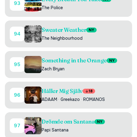
93
The Police
Sweater Weather
NY
94
The Neighbourhood
Something in the Orange
NY
95
Zach Bryan
Håller Mig Själv
18
96
ADAAM
·
Greekazo
·
ROMANOS
Drömde om Santana
NY
97
Papi Santana