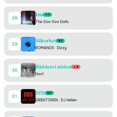
Iris
7
28
The Goo Goo Dolls
Säkerhet
NY
29
ROMANOS
·
Dizzy
Räddare i nöden
9
30
Hov1
SOS
NY
31
DIREKTÖREN
·
DJ Hellan