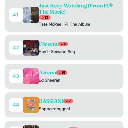
Just Keep Watching (From F1®
The Movie)
41
12
Tate McRae
·
F1 The Album
Försent
6
42
Hov1
·
Seinabo Sey
Azizam
16
43
Ed Sheeran
BASSIANI
7
44
Soppgirobygget