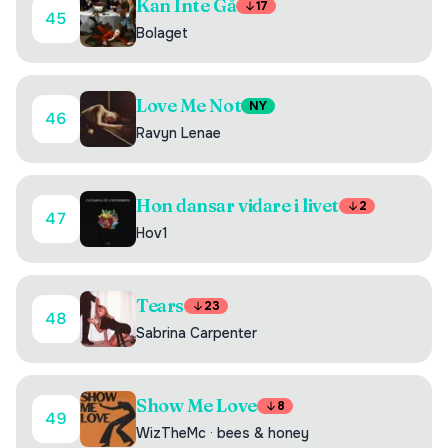
Kan Inte Gå
17
45
Bolaget
Love Me Not
NY
46
Ravyn Lenae
Hon dansar vidare i livet
2
47
Hov1
Tears
23
48
Sabrina Carpenter
Show Me Love
8
49
WizTheMc
·
bees & honey