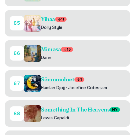
Yihaa
11
85
Dolly Style
Mimosa
15
86
Darin
Sömnmolnet
1
87
Humlan Djojj
·
Josefine Götestam
Something In The Heavens
NY
88
Lewis Capaldi