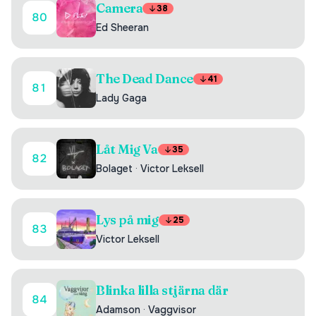
Camera
38
80
Ed Sheeran
The Dead Dance
41
81
Lady Gaga
Låt Mig Va
35
82
Bolaget
·
Victor Leksell
Lys på mig
25
83
Victor Leksell
Blinka lilla stjärna där
84
Adamson
·
Vaggvisor