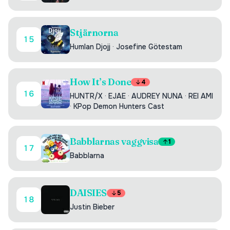
Stjärnorna
15
Humlan Djojj
·
Josefine Götestam
How It’s Done
4
16
HUNTR/X
·
EJAE
·
AUDREY NUNA
·
REI AMI
·
KPop Demon Hunters Cast
Babblarnas vaggvisa
1
17
Babblarna
DAISIES
5
18
Justin Bieber