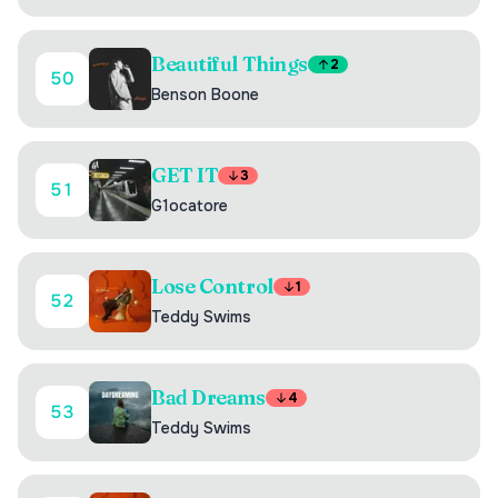
Beautiful Things
2
50
Benson Boone
GET IT
3
51
G1ocatore
Lose Control
1
52
Teddy Swims
Bad Dreams
4
53
Teddy Swims