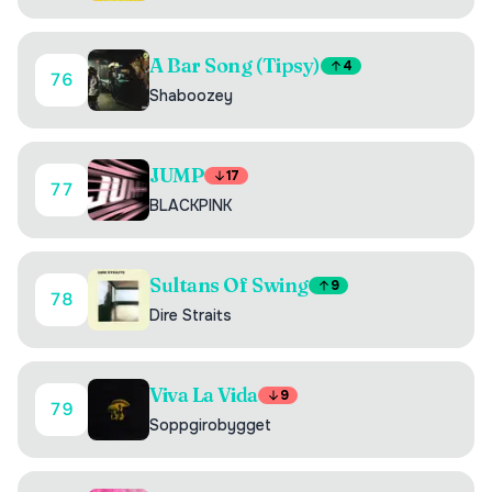
A Bar Song (Tipsy)
4
76
Shaboozey
JUMP
17
77
BLACKPINK
Sultans Of Swing
9
78
Dire Straits
Viva La Vida
9
79
Soppgirobygget