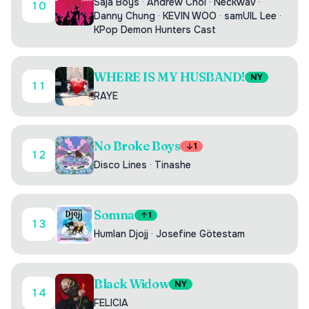
Saja Boys
·
Andrew Choi
·
Neckwav
·
10
Danny Chung
·
KEVIN WOO
·
samUIL Lee
·
KPop Demon Hunters Cast
WHERE IS MY HUSBAND!
NY
11
RAYE
No Broke Boys
1
12
Disco Lines
·
Tinashe
Somna
1
13
Humlan Djojj
·
Josefine Götestam
Black Widow
NY
14
FELICIA