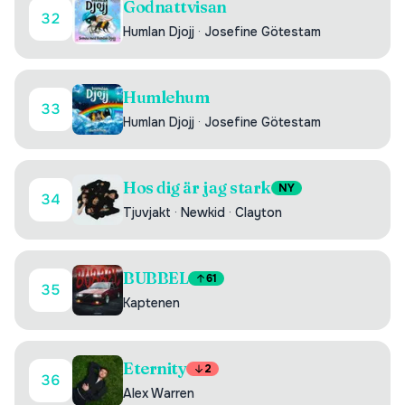
Godnattvisan
32
Humlan Djojj
·
Josefine Götestam
Humlehum
33
Humlan Djojj
·
Josefine Götestam
Hos dig är jag stark
NY
34
Tjuvjakt
·
Newkid
·
Clayton
BUBBEL
61
35
Kaptenen
Eternity
2
36
Alex Warren