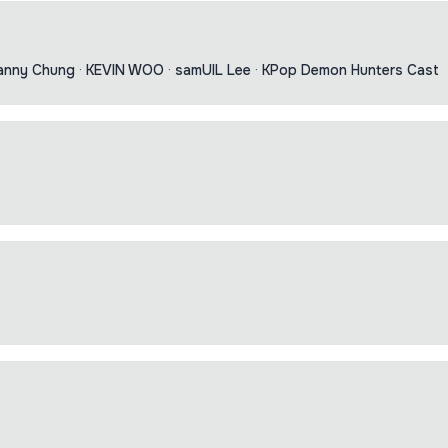
anny Chung
·
KEVIN WOO
·
samUIL Lee
·
KPop Demon Hunters Cast