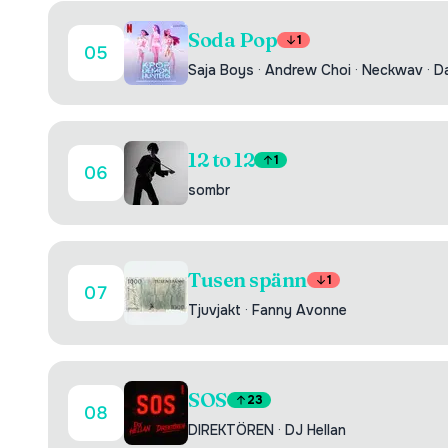
Soda Pop
1
05
Saja Boys
·
Andrew Choi
·
Neckwav
·
D
12 to 12
1
06
sombr
Tusen spänn
1
07
Tjuvjakt
·
Fanny Avonne
SOS
23
08
DIREKTÖREN
·
DJ Hellan