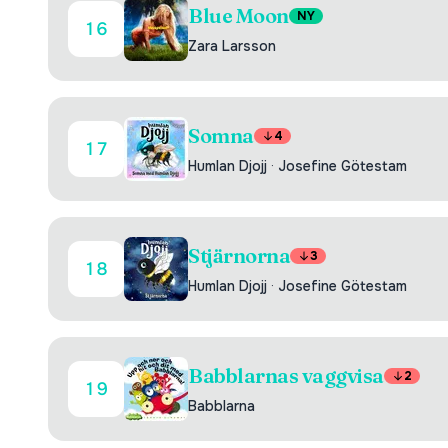
Blue Moon
NY
16
Zara Larsson
Somna
4
17
Humlan Djojj
·
Josefine Götestam
Stjärnorna
3
18
Humlan Djojj
·
Josefine Götestam
Babblarnas vaggvisa
2
19
Babblarna