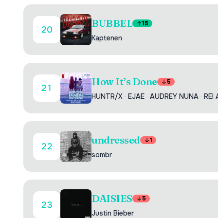
BUBBEL
15
20
Kaptenen
How It’s Done
5
21
HUNTR/X
·
EJAE
·
AUDREY NUNA
·
REI 
undressed
1
22
sombr
DAISIES
5
23
Justin Bieber