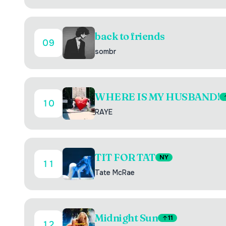
back to friends
09
sombr
WHERE IS MY HUSBAND!
10
RAYE
TIT FOR TAT
NY
11
Tate McRae
Midnight Sun
11
12