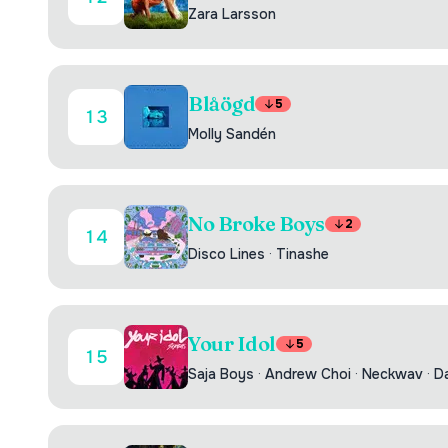
Zara Larsson
Blåögd
5
13
Molly Sandén
No Broke Boys
2
14
Disco Lines
·
Tinashe
Your Idol
5
15
Saja Boys
·
Andrew Choi
·
Neckwav
·
D