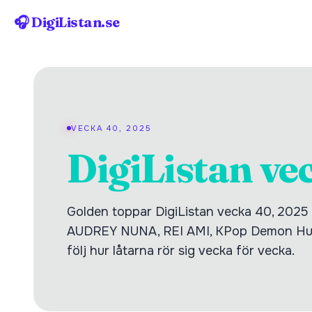
🎧 DigiListan.se
VECKA 40, 2025
DigiListan ve
Golden toppar DigiListan vecka 40, 202
AUDREY NUNA, REI AMI, KPop Demon Hunte
följ hur låtarna rör sig vecka för vecka.