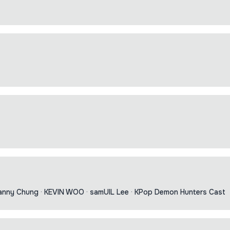
anny Chung
·
KEVIN WOO
·
samUIL Lee
·
KPop Demon Hunters Cast