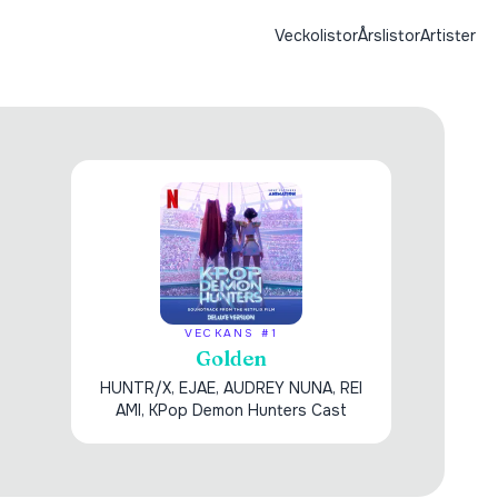
Veckolistor
Årslistor
Artister
VECKANS #1
Golden
HUNTR/X, EJAE, AUDREY NUNA, REI
AMI, KPop Demon Hunters Cast