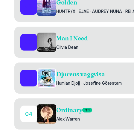
Golden
01
HUNTR/X
·
EJAE
·
AUDREY NUNA
·
REI 
Man I Need
02
Olivia Dean
Djurens vaggvisa
03
Humlan Djojj
·
Josefine Götestam
Ordinary
1
04
Alex Warren