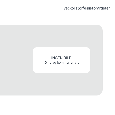
Veckolistor
Årslistor
Artister
INGEN BILD
Omslag kommer snart