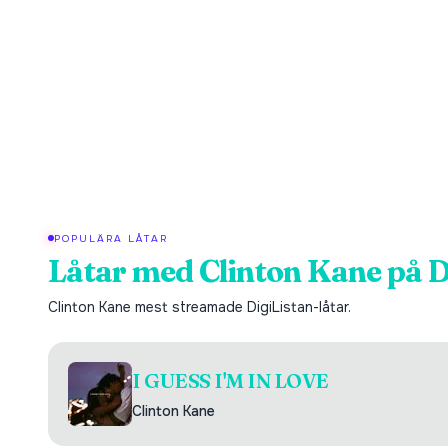
POPULÄRA LÅTAR
Låtar med
Clinton Kane
på D
Clinton Kane
mest streamade DigiListan-låtar.
I GUESS I'M IN LOVE
Clinton Kane