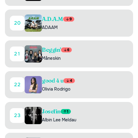
A.D.A.M
9
20
ADAAM
Beggin'
6
21
Måneskin
good 4 u
4
22
Olivia Rodrigo
Josefin
1
23
Albin Lee Meldau