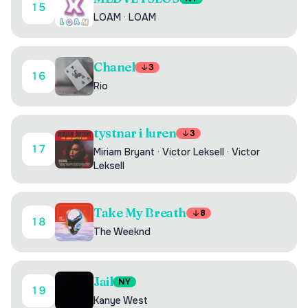
15
LOAM
·
LOAM
Chanel
3
16
Rio
tystnar i luren
3
17
Miriam Bryant
·
Victor Leksell
·
Victor
Leksell
Take My Breath
8
18
The Weeknd
Jail
NY
19
Kanye West