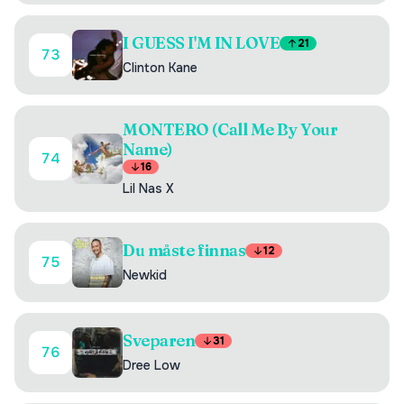
I GUESS I'M IN LOVE
21
73
Clinton Kane
MONTERO (Call Me By Your
Name)
74
16
Lil Nas X
Du måste finnas
12
75
Newkid
Sveparen
31
76
Dree Low