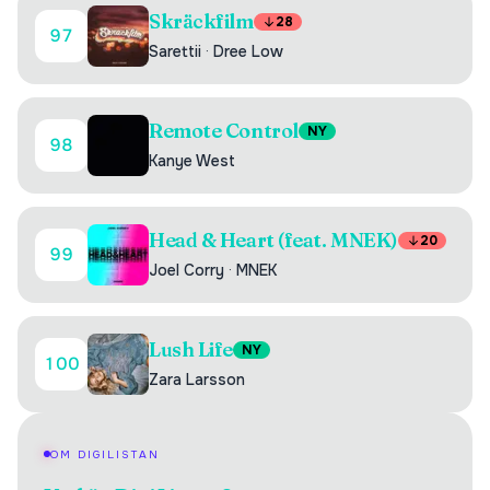
Skräckfilm
28
97
Sarettii
·
Dree Low
Remote Control
NY
98
Kanye West
Head & Heart (feat. MNEK)
20
99
Joel Corry
·
MNEK
Lush Life
NY
100
Zara Larsson
OM DIGILISTAN