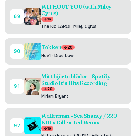
WITHOUT YOU (with Miley
Cyrus)
89
16
The Kid LAROI
·
Miley Cyrus
Tokken
20
90
Hov1
·
Dree Low
Mitt hjärta blöder - Spotify
Studio It’s Hits Recording
91
20
Miriam Bryant
Wellerman - Sea Shanty / 220
KID x Billen Ted Remix
92
16
Nathan Evans
·
220 KID
·
Billen Ted