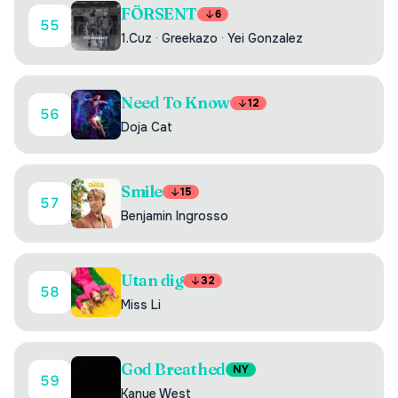
FÖRSENT
6
55
1.Cuz
·
Greekazo
·
Yei Gonzalez
Need To Know
12
56
Doja Cat
Smile
15
57
Benjamin Ingrosso
Utan dig
32
58
Miss Li
God Breathed
NY
59
Kanye West