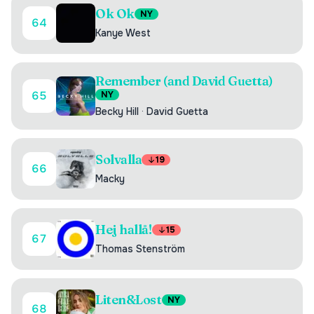
Ok Ok
NY
64
Kanye West
Remember (and David Guetta)
65
NY
Becky Hill
·
David Guetta
Solvalla
19
66
Macky
Hej hallå!
15
67
Thomas Stenström
Liten&Lost
NY
68