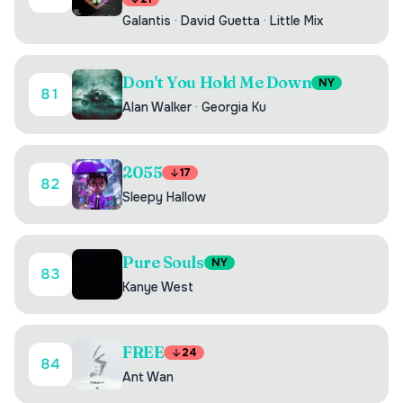
Galantis
·
David Guetta
·
Little Mix
Don't You Hold Me Down
NY
81
Alan Walker
·
Georgia Ku
2055
17
82
Sleepy Hallow
Pure Souls
NY
83
Kanye West
FREE
24
84
Ant Wan