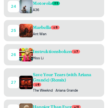
Motorola
1
24
A36
Marbella
5
25
Ant Wan
Instruktionsboken
7
26
Miss Li
Save Your Tears (with Ariana
Grande) (Remix)
27
6
The Weeknd
·
Ariana Grande
Happier Than Ever
11