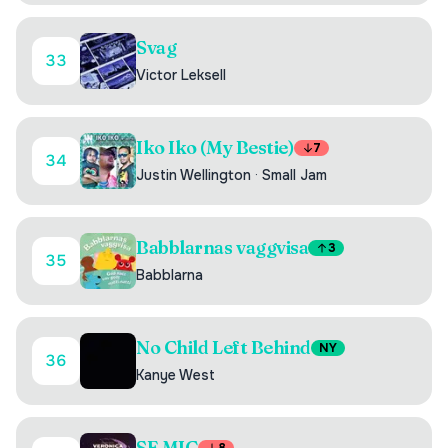
Svag
33
Victor Leksell
Iko Iko (My Bestie)
7
34
Justin Wellington
·
Small Jam
Babblarnas vaggvisa
3
35
Babblarna
No Child Left Behind
NY
36
Kanye West
SE MIG