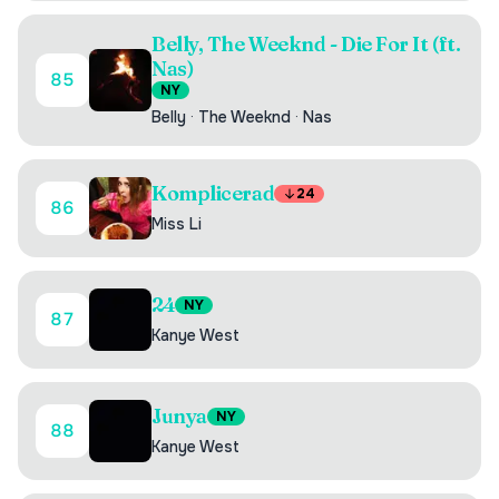
Belly, The Weeknd - Die For It (ft.
Nas)
85
NY
Belly
·
The Weeknd
·
Nas
Komplicerad
24
86
Miss Li
24
NY
87
Kanye West
Junya
NY
88
Kanye West