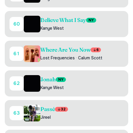
Believe What I Say
NY
60
Kanye West
Where Are You Now
6
61
Lost Frequencies
·
Calum Scott
Jonah
NY
62
Kanye West
Passé
32
63
Jireel