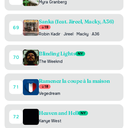
Myra Granberg
Sanka (feat. Jireel, Macky, A36)
69
19
Robin Kadir
·
Jireel
·
Macky
·
A36
Blinding Lights
NY
70
The Weeknd
Ramenez la coupe à la maison
71
18
Vegedream
Heaven and Hell
NY
72
Kanye West