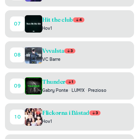
Hit the club
4
07
Hov1
Vvvalsta
3
08
VC Barre
Thunder
1
09
Gabry Ponte
·
LUM!X
·
Prezioso
Flickorna i Båstad
3
10
Hov1