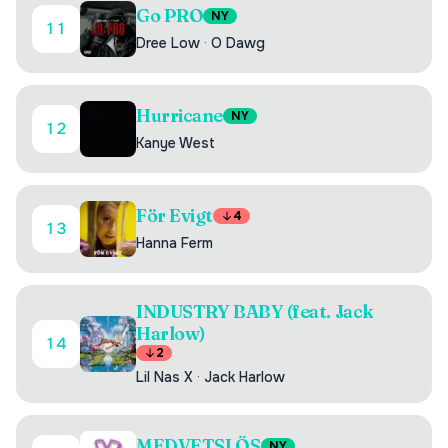
Go PRO
NY
11
Dree Low
·
O Dawg
Hurricane
NY
12
Kanye West
För Evigt
4
13
Hanna Ferm
INDUSTRY BABY (feat. Jack
Harlow)
14
2
Lil Nas X
·
Jack Harlow
MEDVETSLÖS
NY