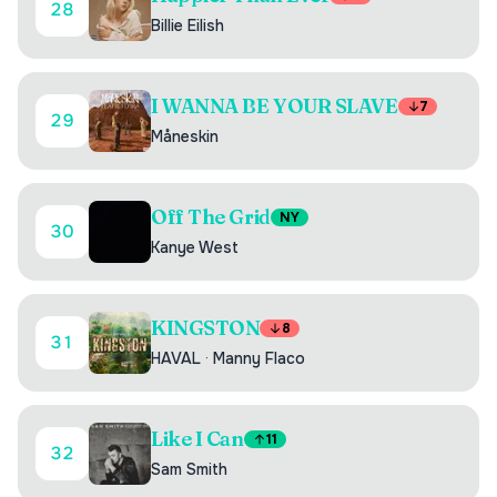
28
Billie Eilish
I WANNA BE YOUR SLAVE
7
29
Måneskin
Off The Grid
NY
30
Kanye West
KINGSTON
8
31
HAVAL
·
Manny Flaco
Like I Can
11
32
Sam Smith