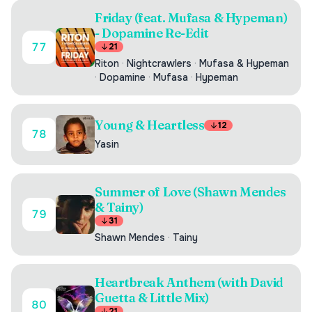
Friday (feat. Mufasa & Hypeman)
- Dopamine Re-Edit
77
21
Riton
·
Nightcrawlers
·
Mufasa & Hypeman
·
Dopamine
·
Mufasa
·
Hypeman
Young & Heartless
12
78
Yasin
Summer of Love (Shawn Mendes
& Tainy)
79
31
Shawn Mendes
·
Tainy
Heartbreak Anthem (with David
Guetta & Little Mix)
80
21