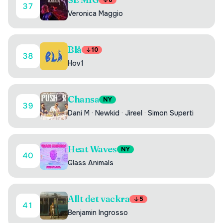
8
37
Veronica Maggio
Blå
10
38
Hov1
Chansa
NY
39
Dani M
·
Newkid
·
Jireel
·
Simon Superti
Heat Waves
NY
40
Glass Animals
Allt det vackra
5
41
Benjamin Ingrosso