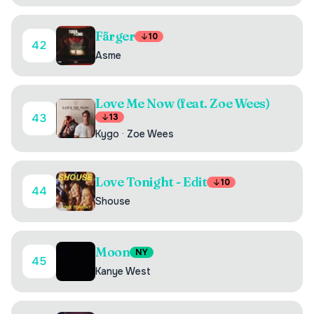
Färger
10
42
Asme
Love Me Now (feat. Zoe Wees)
43
13
Kygo
·
Zoe Wees
Love Tonight - Edit
10
44
Shouse
Moon
NY
45
Kanye West