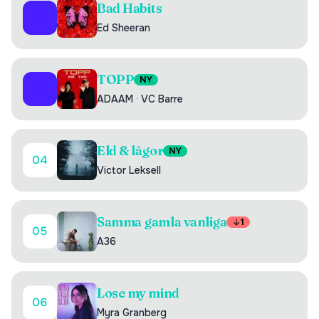
Bad Habits
02
Ed Sheeran
TOPP
NY
03
ADAAM
·
VC Barre
Eld & lågor
NY
04
Victor Leksell
Samma gamla vanliga
1
05
A36
Lose my mind
06
Myra Granberg