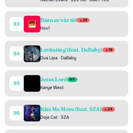
Barn av vår tid
25
93
Hov1
Levitating (feat. DaBaby)
19
94
Dua Lipa
·
DaBaby
Jesus Lord
NY
95
Kanye West
Kiss Me More (feat. SZA)
24
96
Doja Cat
·
SZA