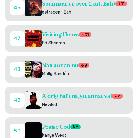
Sommarn är över (feat. Eah)
11
46
estraden
·
Eah
Visiting Hours
31
47
Ed Sheeran
Nån annan nu
9
48
Molly Sandén
Aldrig haft något annat val
8
49
Newkid
Praise God
NY
50
Kanye West