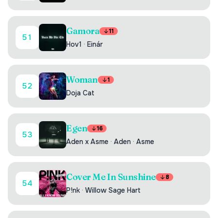
Gamora
11
51
Hov1
·
Einár
Woman
1
52
Doja Cat
Egen
16
53
Aden x Asme
·
Aden
·
Asme
Cover Me In Sunshine
8
54
P!nk
·
Willow Sage Hart