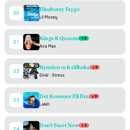
Blueberry Faygo
20
Lil Mosey
Kings & Queens
3
21
Ava Max
Rymden och tillbaka
6
22
Einár
·
Stress
Det Kommer Bli Bra
9
23
Laleh
Don't Start Now
2
24