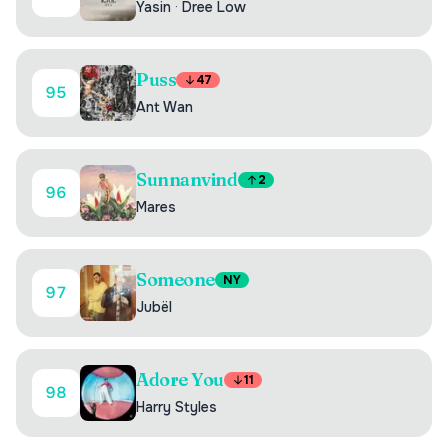
Yasin
·
Dree Low
Puss
47
95
Ant Wan
Sunnanvind
2
96
Mares
Someone
NY
97
Jubël
Adore You
11
98
Harry Styles