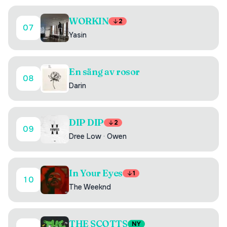
WORKIN
2
07
Yasin
En säng av rosor
08
Darin
DIP DIP
2
09
Dree Low
·
Owen
In Your Eyes
1
10
The Weeknd
THE SCOTTS
NY