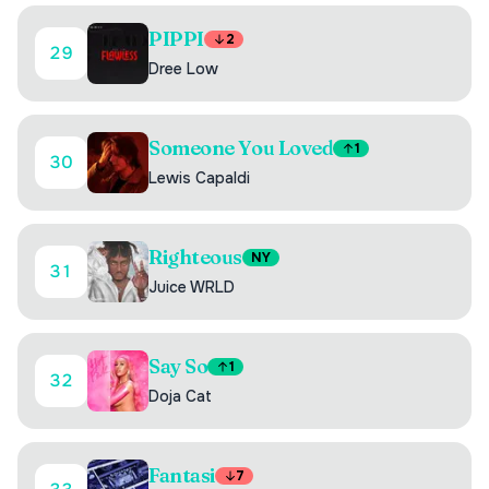
PIPPI
2
29
Dree Low
Someone You Loved
1
30
Lewis Capaldi
Righteous
NY
31
Juice WRLD
Say So
1
32
Doja Cat
Fantasi
7