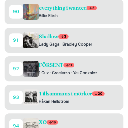
everything i wanted
8
90
Billie Eilish
Shallow
3
91
Lady Gaga
·
Bradley Cooper
FÖRSENT
11
92
1.Cuz
·
Greekazo
·
Yei Gonzalez
Tillsammans i mörker
20
93
Håkan Hellström
XO
16
94