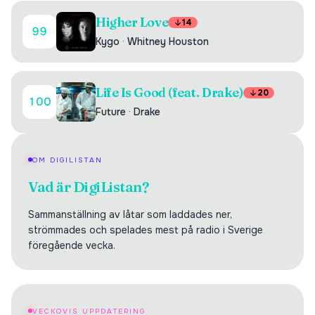
Higher Love
14
99
Kygo
·
Whitney Houston
Life Is Good (feat. Drake)
20
100
Future
·
Drake
OM DIGILISTAN
Vad är DigiListan?
Sammanställning av låtar som laddades ner,
strömmades och spelades mest på radio i Sverige
föregående vecka.
VECKOVIS UPPDATERING