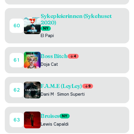
Sykepleierinnen (Sykehuset
2020)
60
NY
El Papi
Boss Bitch
4
61
Doja Cat
F.A.M.E (LeyLey)
9
62
Dani M
·
Simon Superti
Bruises
NY
63
Lewis Capaldi