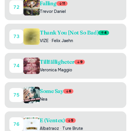
Falling
11
72
Trevor Daniel
Thank You [Not So Bad]
4
73
VIZE
·
Felix Jaehn
Tillfälligheter
9
74
Veronica Maggio
Some Say
6
75
Nea
E (Ventex)
5
76
Albatraoz
·
Ture Brute