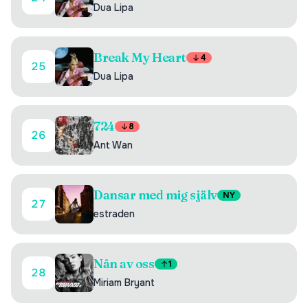
Dua Lipa
Break My Heart
4
25
Dua Lipa
724
8
26
Ant Wan
Dansar med mig själv
NY
27
estraden
Nån av oss
1
28
Miriam Bryant