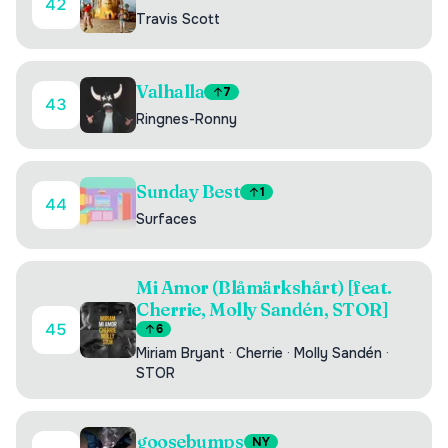
42
Travis Scott
Valhalla
7
43
Ringnes-Ronny
Sunday Best
1
44
Surfaces
Mi Amor (Blåmärkshårt) [feat.
Cherrie, Molly Sandén, STOR]
45
6
Miriam Bryant
·
Cherrie
·
Molly Sandén
·
STOR
goosebumps
NY