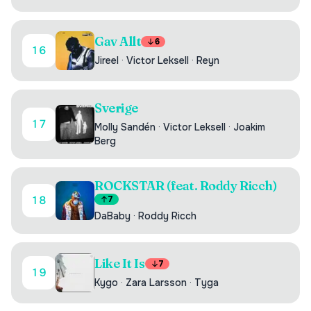
Gav Allt
6
16
Jireel
·
Victor Leksell
·
Reyn
Sverige
17
Molly Sandén
·
Victor Leksell
·
Joakim
Berg
ROCKSTAR (feat. Roddy Ricch)
18
7
DaBaby
·
Roddy Ricch
Like It Is
7
19
Kygo
·
Zara Larsson
·
Tyga