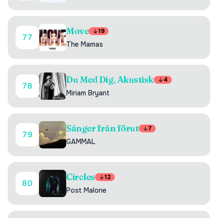
Move
19
77
The Mamas
Du Med Dig, Akustisk
4
78
Miriam Bryant
Sånger från förut
7
79
GAMMAL
Circles
12
80
Post Malone