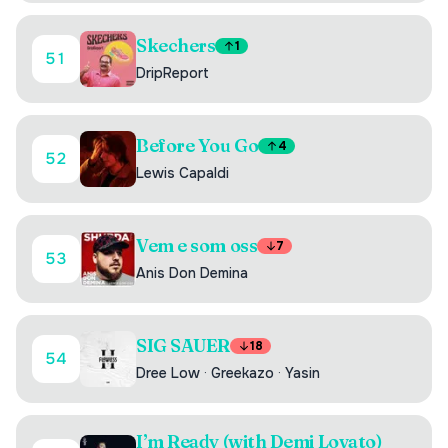
Skechers
1
51
DripReport
Before You Go
4
52
Lewis Capaldi
Vem e som oss
7
53
Anis Don Demina
SIG SAUER
18
54
Dree Low
·
Greekazo
·
Yasin
I’m Ready (with Demi Lovato)