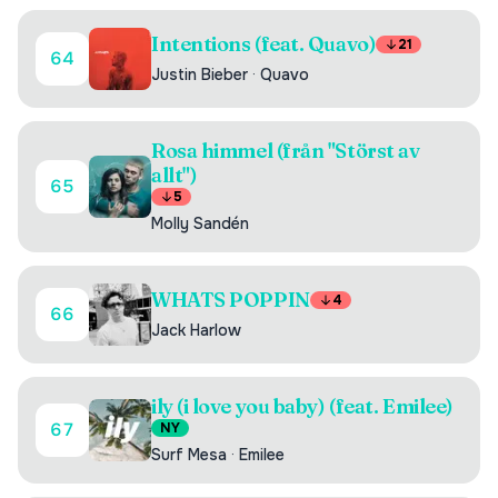
Intentions (feat. Quavo)
21
64
Justin Bieber
·
Quavo
Rosa himmel (från "Störst av
allt")
65
5
Molly Sandén
WHATS POPPIN
4
66
Jack Harlow
ily (i love you baby) (feat. Emilee)
67
NY
Surf Mesa
·
Emilee