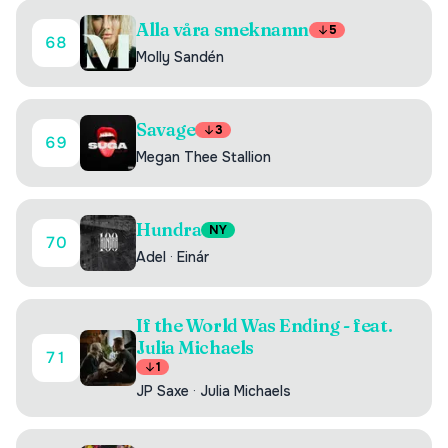
Alla våra smeknamn
5
68
Molly Sandén
Savage
3
69
Megan Thee Stallion
Hundra
NY
70
Adel
·
Einár
If the World Was Ending - feat.
Julia Michaels
71
1
JP Saxe
·
Julia Michaels