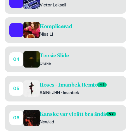
02
Victor Leksell
Komplicerad
03
Miss Li
Toosie Slide
04
Drake
Roses - Imanbek Remix
1
05
SAINt JHN
·
Imanbek
Kanske var vi rätt bra ändå
NY
06
Newkid