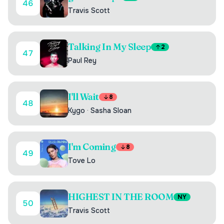
46
Travis Scott
Talking In My Sleep
2
47
Paul Rey
I'll Wait
8
48
Kygo
·
Sasha Sloan
I'm Coming
8
49
Tove Lo
HIGHEST IN THE ROOM
NY
50
Travis Scott