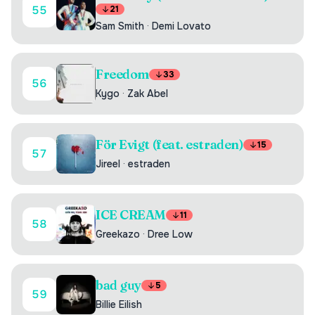
55
21
Sam Smith
·
Demi Lovato
Freedom
33
56
Kygo
·
Zak Abel
För Evigt (feat. estraden)
15
57
Jireel
·
estraden
ICE CREAM
11
58
Greekazo
·
Dree Low
bad guy
5
59
Billie Eilish