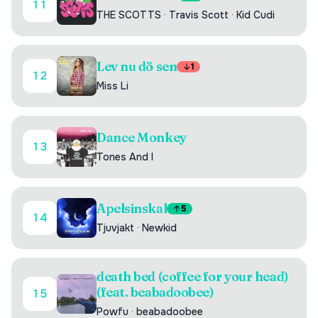
11
THE SCOTTS
·
Travis Scott
·
Kid Cudi
Lev nu dö sen
1
12
Miss Li
Dance Monkey
13
Tones And I
Apelsinskal
5
14
Tjuvjakt
·
Newkid
death bed (coffee for your head)
(feat. beabadoobee)
15
Powfu
·
beabadoobee