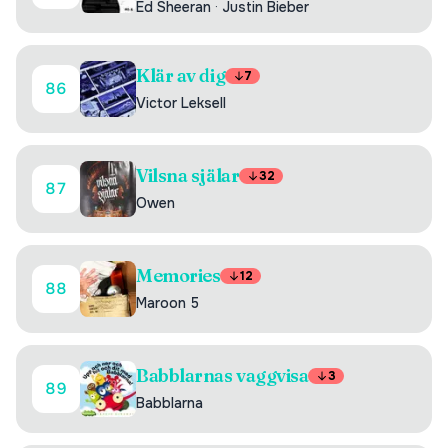
Ed Sheeran
·
Justin Bieber
Klär av dig
7
86
Victor Leksell
Vilsna själar
32
87
Owen
Memories
12
88
Maroon 5
Babblarnas vaggvisa
3
89
Babblarna