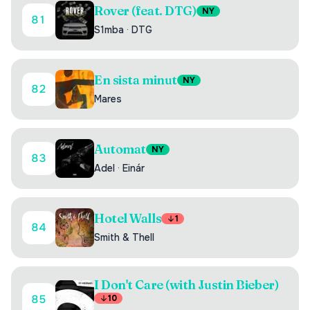
Rover (feat. DTG)
NY
81
S1mba
·
DTG
En sista minut
NY
82
Mares
Automat
NY
83
Adel
·
Einár
Hotel Walls
1
84
Smith & Thell
I Don't Care (with Justin Bieber)
85
10