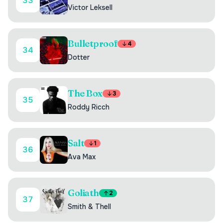
33
Victor Leksell
Bulletproof
4
34
Dotter
The Box
3
35
Roddy Ricch
Salt
1
36
Ava Max
Goliath
2
37
Smith & Thell