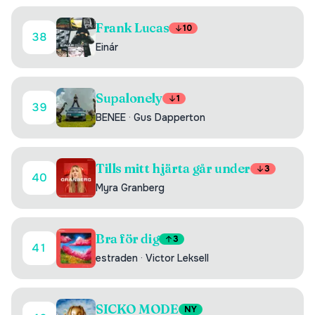
Frank Lucas
10
38
Einár
Supalonely
1
39
BENEE
·
Gus Dapperton
Tills mitt hjärta går under
3
40
Myra Granberg
Bra för dig
3
41
estraden
·
Victor Leksell
SICKO MODE
NY