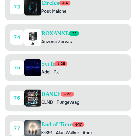
Circles
4
73
Post Malone
ROXANNE
1
74
Arizona Zervas
Sci-fi
26
75
Adel
·
P.J
DANCE
28
76
CLMD
·
Tungevaag
End of Time
17
77
K-391
·
Alan Walker
·
Ahrix