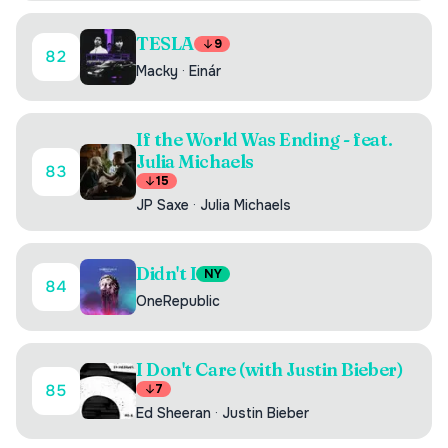
TESLA
9
82
Macky
·
Einár
If the World Was Ending - feat.
Julia Michaels
83
15
JP Saxe
·
Julia Michaels
Didn't I
NY
84
OneRepublic
I Don't Care (with Justin Bieber)
85
7
Ed Sheeran
·
Justin Bieber