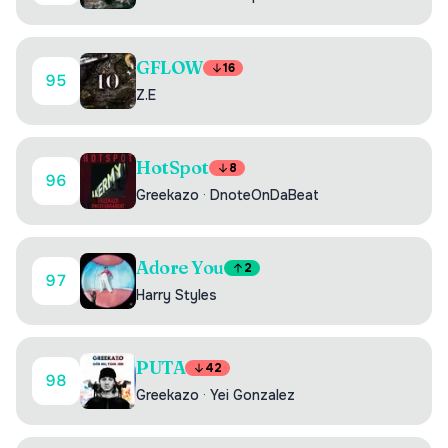
GFLOW
16
95
Z.E
HotSpot
8
96
Greekazo
·
DnoteOnDaBeat
Adore You
2
97
Harry Styles
PUTA
42
98
Greekazo
·
Yei Gonzalez