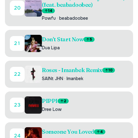
(feat. beabadoobee)
20
14
Powfu
·
beabadoobee
Don't Start Now
5
21
Dua Lipa
Roses - Imanbek Remix
10
22
SAINt JHN
·
Imanbek
PIPPI
2
23
Dree Low
Someone You Loved
4
24