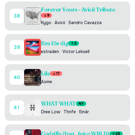
Forever Yours - Avicii Tribute
38
9
Kygo
·
Avicii
·
Sandro Cavazza
Bra för dig
3
39
estraden
·
Victor Leksell
Lila
17
40
Asme
WHAT WHAT
NY
41
Dree Low
·
Thrife
·
Einár
Godzilla (feat. Juice WRLD)
25