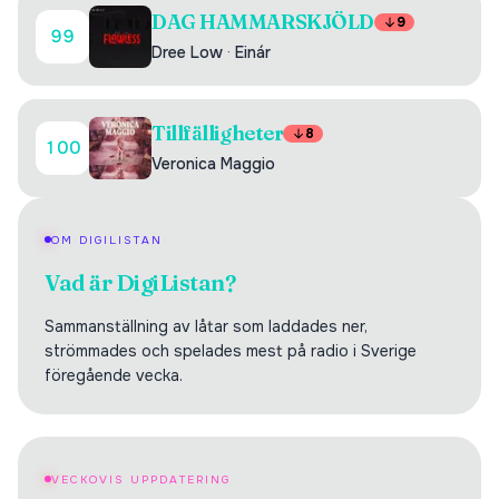
DAG HAMMARSKJÖLD
9
99
Dree Low
·
Einár
Tillfälligheter
8
100
Veronica Maggio
OM DIGILISTAN
Vad är DigiListan?
Sammanställning av låtar som laddades ner,
strömmades och spelades mest på radio i Sverige
föregående vecka.
VECKOVIS UPPDATERING