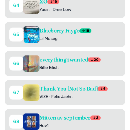
XO
19
64
Yasin
·
Dree Low
Blueberry Faygo
19
65
Lil Mosey
everything i wanted
20
66
Billie Eilish
Thank You [Not So Bad]
6
67
VIZE
·
Felix Jaehn
Mitten av september
3
68
Hov1