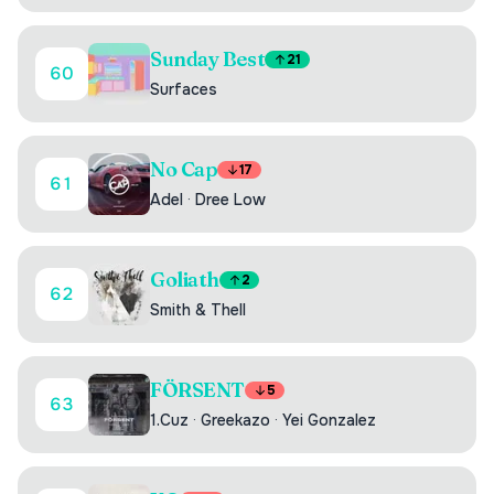
Sunday Best
21
60
Surfaces
No Cap
17
61
Adel
·
Dree Low
Goliath
2
62
Smith & Thell
FÖRSENT
5
63
1.Cuz
·
Greekazo
·
Yei Gonzalez