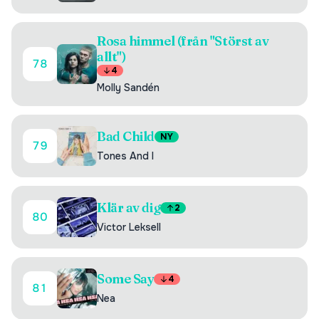
Rosa himmel (från "Störst av
allt")
78
4
Molly Sandén
Bad Child
NY
79
Tones And I
Klär av dig
2
80
Victor Leksell
Some Say
4
81
Nea