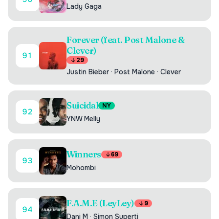
Lady Gaga
Forever (feat. Post Malone &
Clever)
91
29
Justin Bieber
·
Post Malone
·
Clever
Suicidal
NY
92
YNW Melly
Winners
69
93
Mohombi
F.A.M.E (LeyLey)
9
94
Dani M
·
Simon Superti