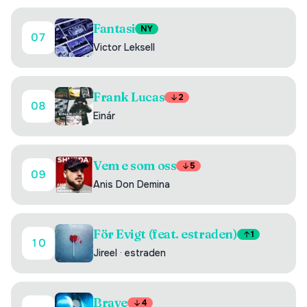
Fantasi
NY
07
Victor Leksell
Frank Lucas
2
08
Einár
Vem e som oss
5
09
Anis Don Demina
För Evigt (feat. estraden)
1
10
Jireel
·
estraden
Brave
4