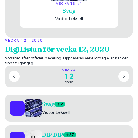
VECKANS #1
Svag
Victor Leksell
VECKA
12
·
2020
DigiListan för vecka 12, 2020
Sorterad efter officiell placering. Uppdateras varje lördag eller när den
finns tillgänglig.
VECKA
12
2020
Svag
2
01
Victor Leksell
DIP DIP
37