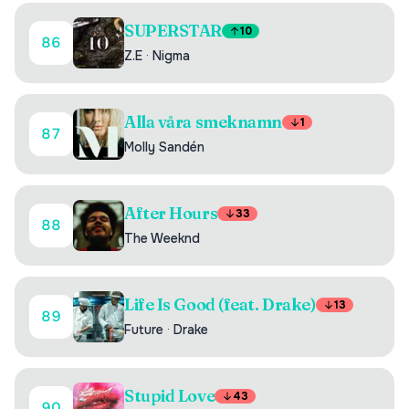
SUPERSTAR
10
86
Z.E
·
Nigma
Alla våra smeknamn
1
87
Molly Sandén
After Hours
33
88
The Weeknd
Life Is Good (feat. Drake)
13
89
Future
·
Drake
Stupid Love
43
90