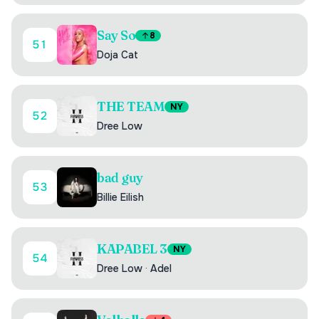
Say So
8
51
Doja Cat
THE TEAM
NY
52
Dree Low
bad guy
53
Billie Eilish
KAPABEL 3
NY
54
Dree Low
·
Adel