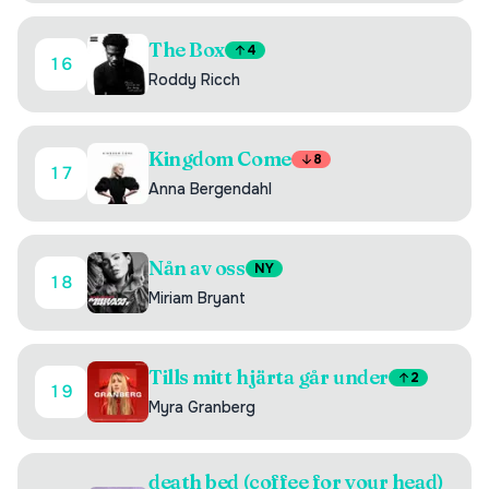
The Box
4
16
Roddy Ricch
Kingdom Come
8
17
Anna Bergendahl
Nån av oss
NY
18
Miriam Bryant
Tills mitt hjärta går under
2
19
Myra Granberg
death bed (coffee for your head)