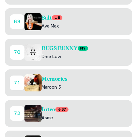
Salt
6
69
Ava Max
BUGS BUNNY
NY
70
Dree Low
Memories
71
Maroon 5
Intro
37
72
Asme