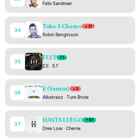
Felix Sandman
Take A Chance
21
34
Robin Bengtsson
FLYT
1
35
Z.E
·
S.T
E (Ventex)
3
36
Albatraoz
·
Ture Brute
HASTA LUEGO
57
37
Dree Low
·
Cherrie