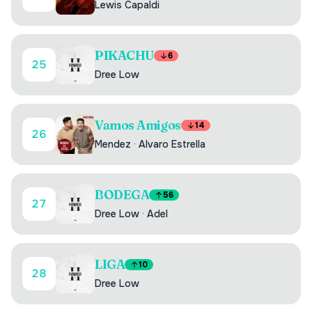
Lewis Capaldi
PIKACHU
6
25
Dree Low
Vamos Amigos
14
26
Mendez
·
Alvaro Estrella
BODEGA
56
27
Dree Low
·
Adel
LIGA
10
28
Dree Low