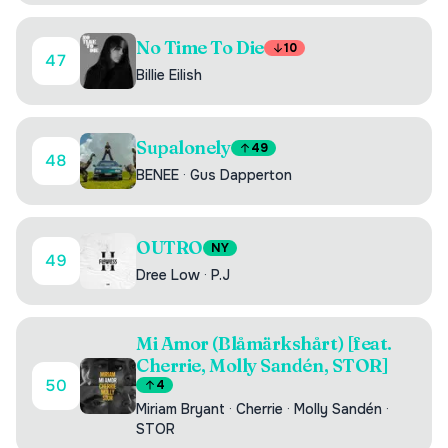
No Time To Die
10
47
Billie Eilish
Supalonely
49
48
BENEE
·
Gus Dapperton
OUTRO
NY
49
Dree Low
·
P.J
Mi Amor (Blåmärkshårt) [feat.
Cherrie, Molly Sandén, STOR]
50
4
Miriam Bryant
·
Cherrie
·
Molly Sandén
·
STOR