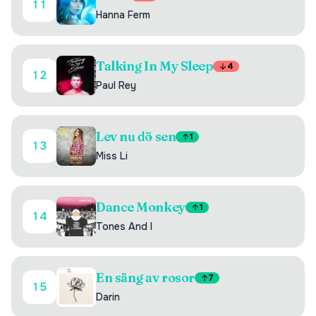
11
Hanna Ferm
Talking In My Sleep
4
12
Paul Rey
Lev nu dö sen
1
13
Miss Li
Dance Monkey
1
14
Tones And I
En säng av rosor
7
15
Darin