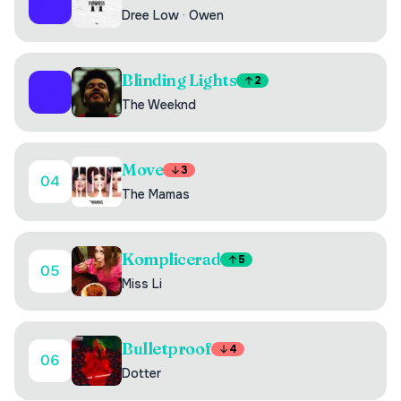
02
Dree Low
·
Owen
Blinding Lights
2
03
The Weeknd
Move
3
04
The Mamas
Komplicerad
5
05
Miss Li
Bulletproof
4
06
Dotter