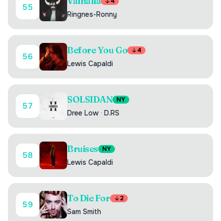
Valhalla
4
55
Ringnes-Ronny
Before You Go
4
56
Lewis Capaldi
SOLSIDAN
NY
57
Dree Low
·
D.RS
Bruises
NY
58
Lewis Capaldi
To Die For
2
59
Sam Smith