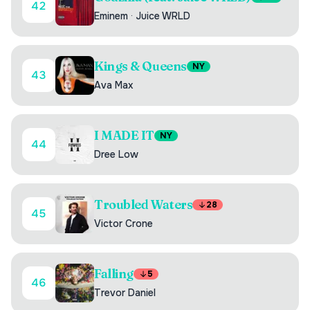
42
Eminem
·
Juice WRLD
Kings & Queens
NY
43
Ava Max
I MADE IT
NY
44
Dree Low
Troubled Waters
28
45
Victor Crone
Falling
5
46
Trevor Daniel