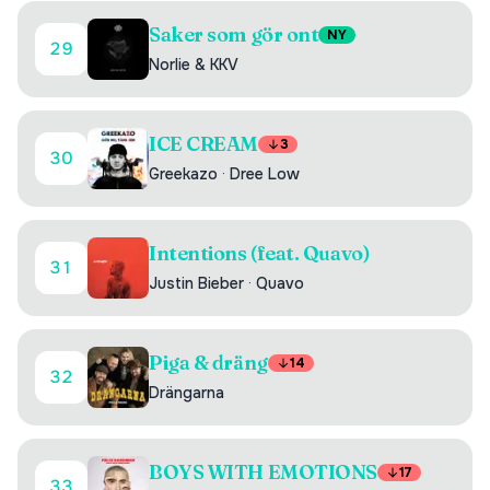
Saker som gör ont
NY
29
Norlie & KKV
ICE CREAM
3
30
Greekazo
·
Dree Low
Intentions (feat. Quavo)
31
Justin Bieber
·
Quavo
Piga & dräng
14
32
Drängarna
BOYS WITH EMOTIONS
17
33