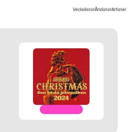
Veckolistor
Årslistor
Artister
ÖPPNA I SPOTIFY