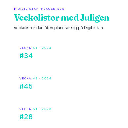
DIGILISTAN-PLACERINGAR
Veckolistor med
Juligen
Veckolistor där låten placerat sig på DigiListan.
VECKA
51
·
2024
#34
VECKA
49
·
2024
#45
VECKA
51
·
2023
#28