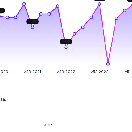
38
#
48
#
66
2020
v48 2021
v48 2022
v52 2022
v51
sta.
VISA →