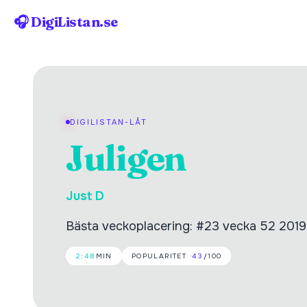
🎧 DigiListan.se
DIGILISTAN-LÅT
Juligen
Just D
Bästa veckoplacering: #23 vecka 52 2019. 
2:48
MIN
POPULARITET ·
43
/100