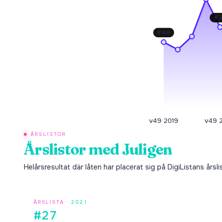
#
#
46
v49 2019
v49 
ÅRSLISTOR
Årslistor med
Juligen
Helårsresultat där låten har placerat sig på DigiListans årsli
ÅRSLISTA ·
2021
#27