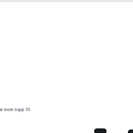
gar inom topp 10.
#
27