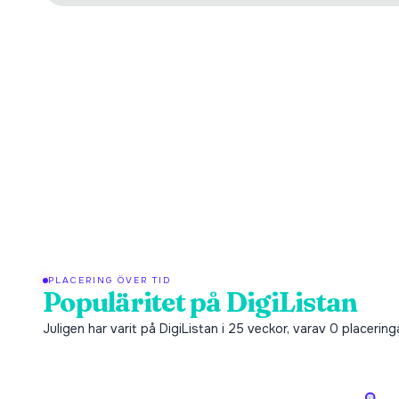
PLACERING ÖVER TID
Populäritet på DigiListan
Juligen har varit på DigiListan i 25 veckor, varav 0 placerin