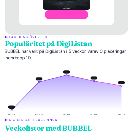
ÖPPNA I SPOTIFY
PLACERING ÖVER TID
Populäritet på DigiListan
BUBBEL har varit på DigiListan i 5 veckor, varav 0 placeringar
inom topp 10.
#
20
#
33
#
35
#
43
#
96
v38 2025
v39 2025
v40 2025
v41 2025
v42 2025
DIGILISTAN-PLACERINGAR
Veckolistor med
BUBBEL