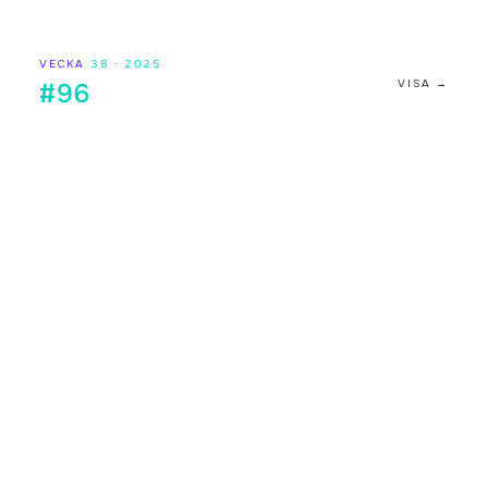
VECKA
38
·
2025
VISA →
#96
Digilistan.se är en oberoende webbsida som visar historisk
och aktuell musikdata från DigiListan. Innehållet bygger på
publikt tillgänglig information. Webbsidan har ingen koppling
till Sveriges Radio.