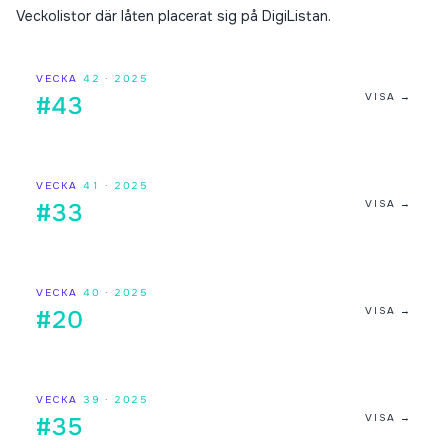
Veckolistor där låten placerat sig på DigiListan.
VECKA
42
·
2025
VISA →
#43
VECKA
41
·
2025
VISA →
#33
VECKA
40
·
2025
VISA →
#20
VECKA
39
·
2025
VISA →
#35