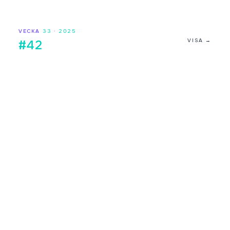
VECKA
33
·
2025
VISA →
#42
Digilistan.se är en oberoende webbsida som visar historisk
och aktuell musikdata från DigiListan. Innehållet bygger på
publikt tillgänglig information. Webbsidan har ingen koppling
till Sveriges Radio.