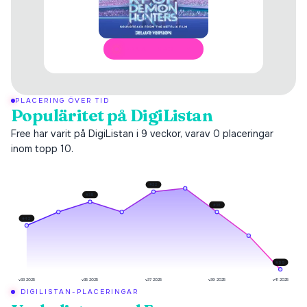
ÖPPNA I SPOTIFY
PLACERING ÖVER TID
Populäritet på DigiListan
Free har varit på DigiListan i 9 veckor, varav 0 placeringar
inom topp 10.
#
32
#
35
#
38
#
42
#
55
v33 2025
v35 2025
v37 2025
v39 2025
v41 2025
DIGILISTAN-PLACERINGAR