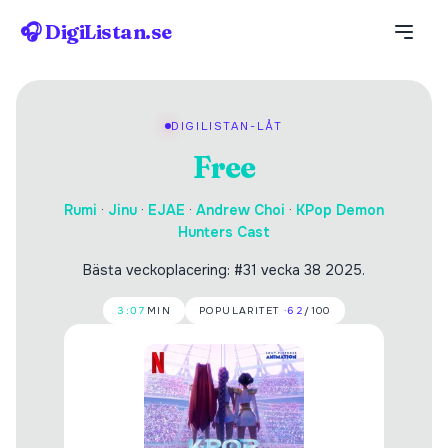
🎧 DigiListan.se
DIGILISTAN-LÅT
Free
Rumi
·
Jinu
·
EJAE
·
Andrew Choi
·
KPop Demon
Hunters Cast
Bästa veckoplacering: #31 vecka 38 2025.
3:07
MIN
POPULARITET ·
62
/100