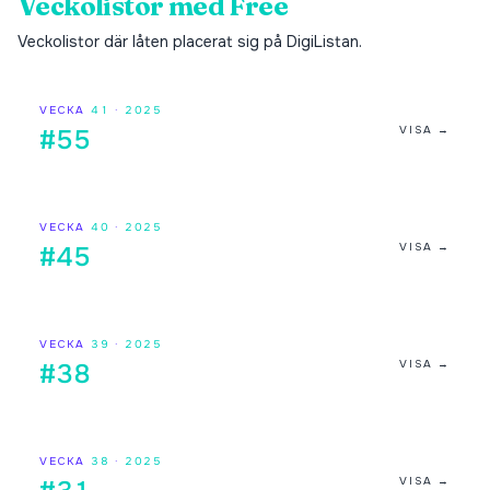
Veckolistor med
Free
Veckolistor där låten placerat sig på DigiListan.
VECKA
41
·
2025
VISA →
#55
VECKA
40
·
2025
VISA →
#45
VECKA
39
·
2025
VISA →
#38
VECKA
38
·
2025
VISA →