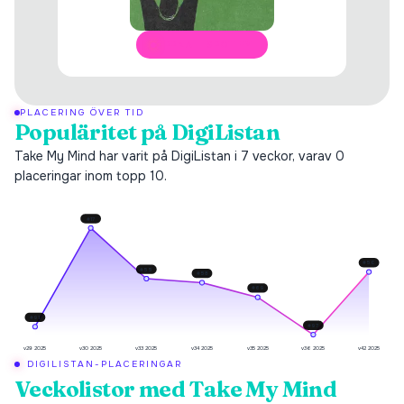
ÖPPNA I SPOTIFY
PLACERING ÖVER TID
Populäritet på DigiListan
Take My Mind har varit på DigiListan i 7 veckor, varav 0
placeringar inom topp 10.
#
17
#
50
#
55
#
58
#
69
#
91
#
97
v29 2025
v30 2025
v33 2025
v34 2025
v35 2025
v36 2025
v42 2025
DIGILISTAN-PLACERINGAR
Veckolistor med
Take My Mind