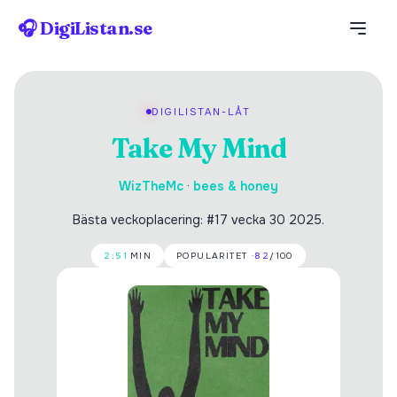
🎧 DigiListan.se
DIGILISTAN-LÅT
Take My Mind
WizTheMc
·
bees & honey
Bästa veckoplacering: #17 vecka 30 2025.
2:51
MIN
POPULARITET ·
82
/100