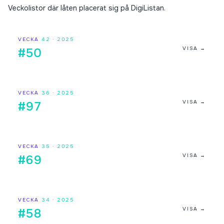
Veckolistor där låten placerat sig på DigiListan.
VECKA
42
·
2025
VISA →
#50
VECKA
36
·
2025
VISA →
#97
VECKA
35
·
2025
VISA →
#69
VECKA
34
·
2025
VISA →
#58