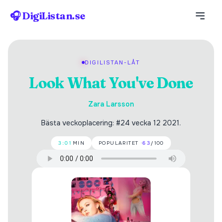
🎧 DigiListan.se
DIGILISTAN-LÅT
Look What You've Done
Zara Larsson
Bästa veckoplacering: #24 vecka 12 2021.
3:01
MIN
POPULARITET ·
63
/100