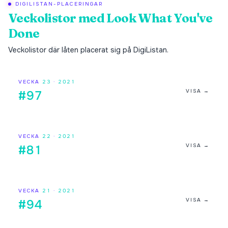
DIGILISTAN-PLACERINGAR
Veckolistor med
Look What You've
Done
Veckolistor där låten placerat sig på DigiListan.
VECKA
23
·
2021
VISA →
#97
VECKA
22
·
2021
VISA →
#81
VECKA
21
·
2021
VISA →
#94