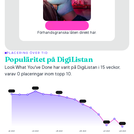
ÖPPNA I SPOTIFY
Förhandsgranska låten direkt här.
PLACERING ÖVER TID
Populäritet på DigiListan
Look What You've Done har varit på DigiListan i 15 veckor,
varav 0 placeringar inom topp 10.
#
24
#
30
#
33
#
51
#
94
#
97
v9 2021
v12 2021
v15 2021
v18 2021
v21 2021
v23 2021