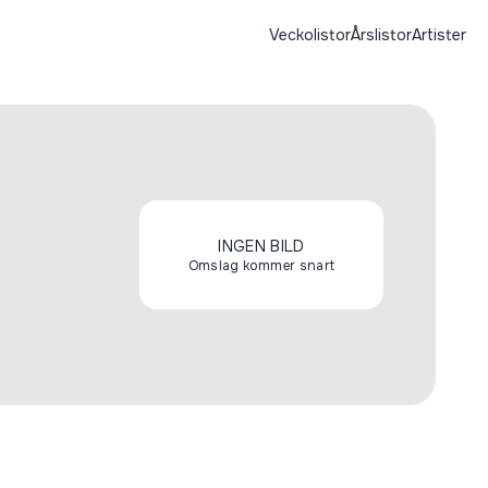
Veckolistor
Årslistor
Artister
INGEN BILD
Omslag kommer snart