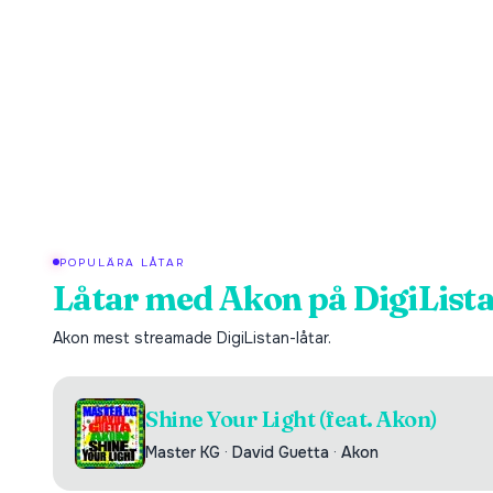
POPULÄRA LÅTAR
Låtar med
Akon
på DigiList
Akon
mest streamade DigiListan-låtar.
Shine Your Light (feat. Akon)
Master KG
·
David Guetta
·
Akon