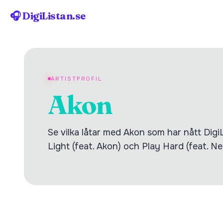
🎧 DigiListan.se
ARTISTPROFIL
Akon
Se vilka låtar med Akon som har nått DigiL
Light (feat. Akon) och Play Hard (feat. N