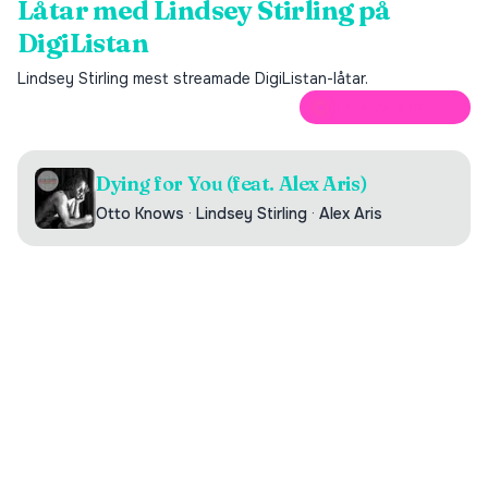
Låtar med
Lindsey Stirling
på
DigiListan
Lindsey Stirling
mest streamade DigiListan-låtar.
ÖPPNA PÅ SPOTIFY
Dying for You (feat. Alex Aris)
Otto Knows
·
Lindsey Stirling
·
Alex Aris