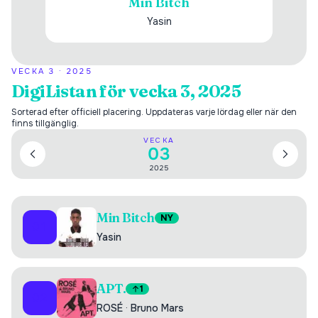
Min Bitch
Yasin
VECKA
3
·
2025
DigiListan för vecka 3, 2025
Sorterad efter officiell placering. Uppdateras varje lördag eller när den
finns tillgänglig.
VECKA
03
2025
Min Bitch
NY
01
Yasin
APT.
1
02
ROSÉ
·
Bruno Mars