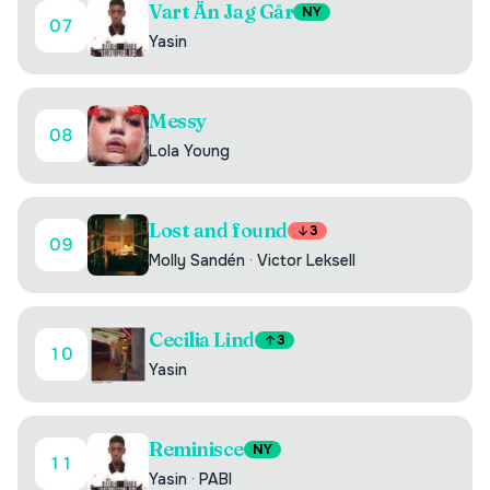
Vart Än Jag Går
NY
07
Yasin
Messy
08
Lola Young
Lost and found
3
09
Molly Sandén
·
Victor Leksell
Cecilia Lind
3
10
Yasin
Reminisce
NY
11
Yasin
·
PABI