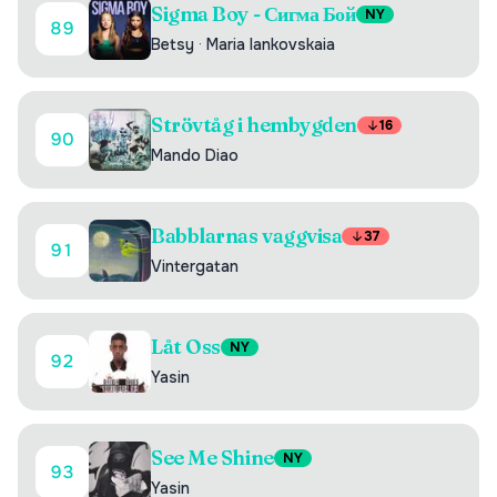
Sigma Boy - Сигма Бой
NY
89
Betsy
·
Maria Iankovskaia
Strövtåg i hembygden
16
90
Mando Diao
Babblarnas vaggvisa
37
91
Vintergatan
Låt Oss
NY
92
Yasin
See Me Shine
NY
93
Yasin