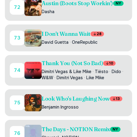
Austin (Boots Stop Workin')
NY
72
Dasha
I Don't Wanna Wait
28
73
David Guetta
·
OneRepublic
Thank You (Not So Bad)
10
74
Dimitri Vegas & Like Mike
·
Tiësto
·
Dido
·
W&W
·
Dimitri Vegas
·
Like Mike
Look Who's Laughing Now
13
75
Benjamin Ingrosso
The Days - NOTION Remix
NY
76