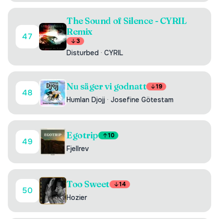
The Sound of Silence - CYRIL
Remix
47
3
Disturbed
·
CYRIL
Nu säger vi godnatt
19
48
Humlan Djojj
·
Josefine Götestam
Egotrip
10
49
Fjellrev
Too Sweet
14
50
Hozier