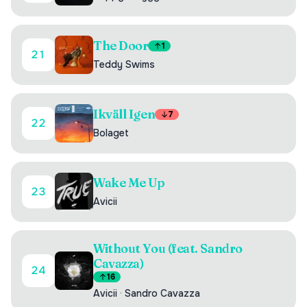
The Door
1
21
Teddy Swims
Ikväll Igen
7
22
Bolaget
Wake Me Up
23
Avicii
Without You (feat. Sandro
Cavazza)
24
16
Avicii
·
Sandro Cavazza