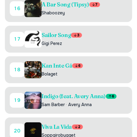
A Bar Song (Tipsy)
7
16
Shaboozey
Sailor Song
3
17
Gigi Perez
Kan Inte Gå
6
18
Bolaget
Indigo (feat. Avery Anna)
6
19
Sam Barber
·
Avery Anna
Viva La Vida
2
20
Soppgirobygget