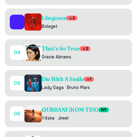
Längesen
2
03
Bolaget
That’s So True
2
04
Gracie Abrams
Die With A Smile
1
05
Lady Gaga
·
Bruno Mars
QURBANI (KOM TBX)
NY
06
Y4ska
·
Jireel