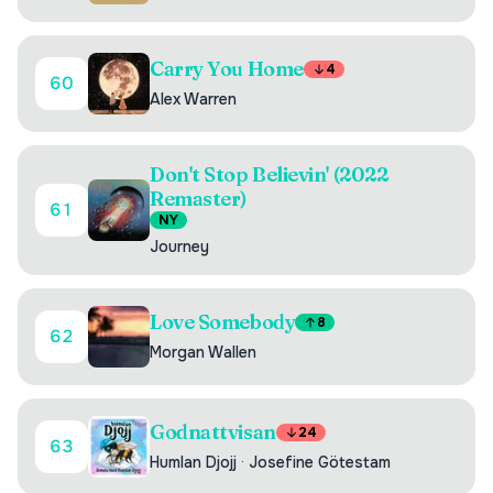
Carry You Home
4
60
Alex Warren
Don't Stop Believin' (2022
Remaster)
61
NY
Journey
Love Somebody
8
62
Morgan Wallen
Godnattvisan
24
63
Humlan Djojj
·
Josefine Götestam