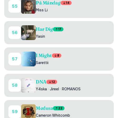
På Måndag
14
55
Miss Li
Har Dig
17
56
Yasin
I Might
8
57
Sarettii
DNA
12
58
Y4ska
·
Jireel
·
ROMANOS
Medusa
22
59
Cameron Whitcomb