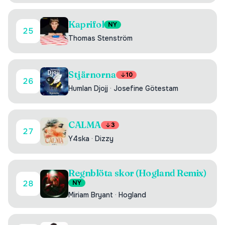
Kaprifol
NY
25
Thomas Stenström
Stjärnorna
10
26
Humlan Djojj
·
Josefine Götestam
CALMA
3
27
Y4ska
·
Dizzy
Regnblöta skor (Hogland Remix)
28
NY
Miriam Bryant
·
Hogland