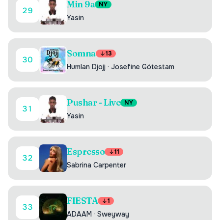
Min 9a
NY
29
Yasin
Somna
13
30
Humlan Djojj
·
Josefine Götestam
Pushar - Live
NY
31
Yasin
Espresso
11
32
Sabrina Carpenter
FIESTA
1
33
ADAAM
·
Sweyway