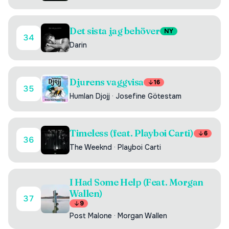
Det sista jag behöver
NY
34
Darin
Djurens vaggvisa
16
35
Humlan Djojj
·
Josefine Götestam
Timeless (feat. Playboi Carti)
6
36
The Weeknd
·
Playboi Carti
I Had Some Help (Feat. Morgan
Wallen)
37
9
Post Malone
·
Morgan Wallen