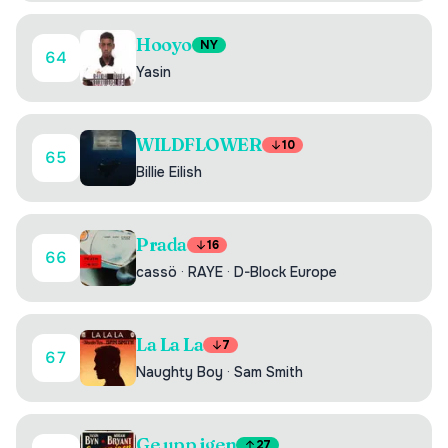
Hooyo
NY
64
Yasin
WILDFLOWER
10
65
Billie Eilish
Prada
16
66
cassö
·
RAYE
·
D-Block Europe
La La La
7
67
Naughty Boy
·
Sam Smith
Ge upp igen
27