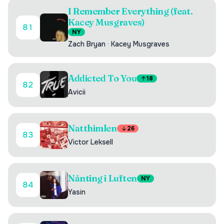
I Remember Everything (feat.
Kacey Musgraves)
81
NY
Zach Bryan
·
Kacey Musgraves
Addicted To You
18
82
Avicii
Natthimlen
26
83
Victor Leksell
Nånting i Luften
NY
84
Yasin