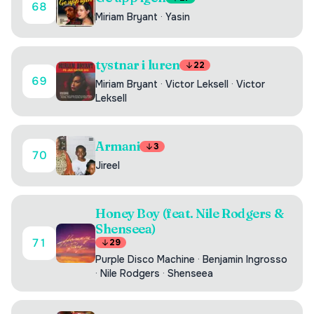
68
Miriam Bryant
·
Yasin
tystnar i luren
22
69
Miriam Bryant
·
Victor Leksell
·
Victor
Leksell
Armani
3
70
Jireel
Honey Boy (feat. Nile Rodgers &
Shenseea)
71
29
Purple Disco Machine
·
Benjamin Ingrosso
·
Nile Rodgers
·
Shenseea