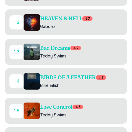
HEAVEN & HELL
7
12
Gaboro
Bad Dreams
2
13
Teddy Swims
BIRDS OF A FEATHER
7
14
Billie Eilish
Lose Control
5
15
Teddy Swims