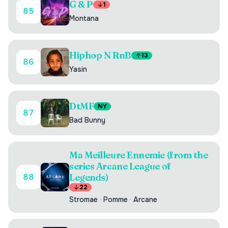
G & P
1
85
Montana
Hiphop N RnB
13
86
Yasin
DtMF
NY
87
Bad Bunny
Ma Meilleure Ennemie (from the
series Arcane League of
88
Legends)
22
Stromae
·
Pomme
·
Arcane