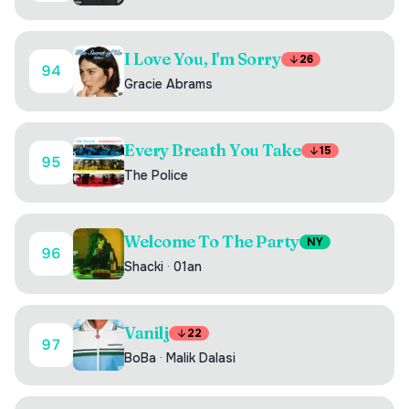
I Love You, I'm Sorry
26
94
Gracie Abrams
Every Breath You Take
15
95
The Police
Welcome To The Party
NY
96
Shacki
·
01an
Vanilj
22
97
BoBa
·
Malik Dalasi