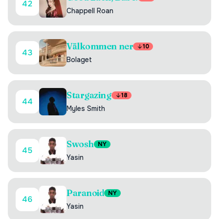
42
Chappell Roan
Välkommen ner
10
43
Bolaget
Stargazing
18
44
Myles Smith
Swosh
NY
45
Yasin
Paranoid
NY
46
Yasin