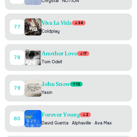
Chrystal
·
NOTION
Viva La Vida
34
77
Coldplay
Another Love
17
78
Tom Odell
John Snow
12
79
Yasin
Forever Young
2
80
David Guetta
·
Alphaville
·
Ava Max