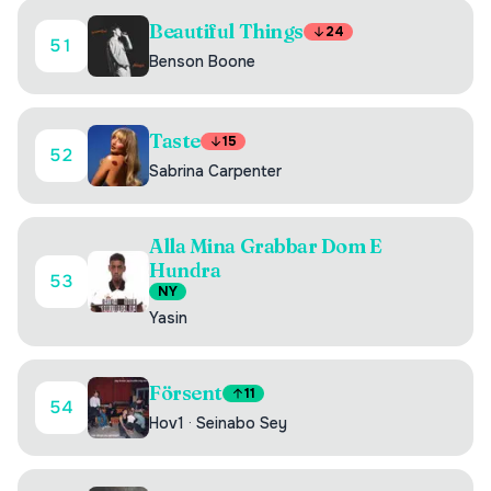
Beautiful Things
24
51
Benson Boone
Taste
15
52
Sabrina Carpenter
Alla Mina Grabbar Dom E
Hundra
53
NY
Yasin
Försent
11
54
Hov1
·
Seinabo Sey