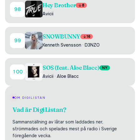
Hey Brother
8
98
Avicii
SNOWBUNNY
16
99
Kenneth Svensson
·
D3NZO
SOS (feat. Aloe Blacc)
NY
100
Avicii
·
Aloe Blacc
OM DIGILISTAN
Vad är DigiListan?
Sammanställning av låtar som laddades ner,
strömmades och spelades mest på radio i Sverige
föregående vecka.