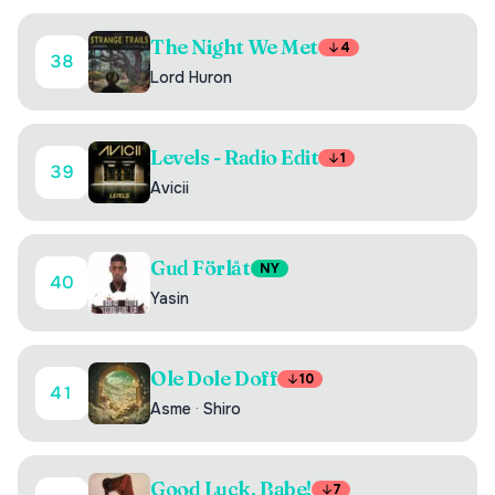
The Night We Met
4
38
Lord Huron
Levels - Radio Edit
1
39
Avicii
Gud Förlåt
NY
40
Yasin
Ole Dole Doff
10
41
Asme
·
Shiro
Good Luck, Babe!
7