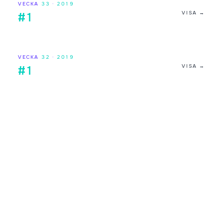
VECKA
33
·
2019
VISA →
#1
VECKA
32
·
2019
VISA →
#1
Digilistan.se är en oberoende webbsida som visar historisk