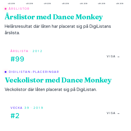
v32 2019
v33 2019
v34 2019
v35 2019
v36 2019
v38 2019
v39 2019
ÅRSLISTOR
Årslistor med
Dance Monkey
Helårsresultat där låten har placerat sig på DigiListans
årslista.
ÅRSLISTA ·
2012
VISA →
#99
DIGILISTAN-PLACERINGAR
Veckolistor med
Dance Monkey
Veckolistor där låten placerat sig på DigiListan.
VECKA
39
·
2019
VISA →
#2