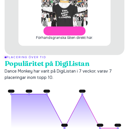
ÖPPNA I SPOTIFY
Förhandsgranska låten direkt här.
PLACERING ÖVER TID
Populäritet på DigiListan
Dance Monkey har varit på DigiListan i 7 veckor, varav 7
placeringar inom topp 10.
#
1
#
1
#
1
#
1
#
2
#
2
#
2