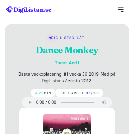
🎧 DigiListan.se
DIGILISTAN-LÅT
Dance Monkey
Tones And I
Bästa veckoplacering: #1 vecka 36 2019. Med på
DigiListans årslista 2012.
3:29
MIN
POPULARITET ·
95
/100