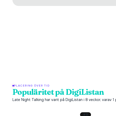
PLACERING ÖVER TID
Populäritet på DigiListan
Late Night Talking har varit på DigiListan i 8 veckor, varav 1
#
9