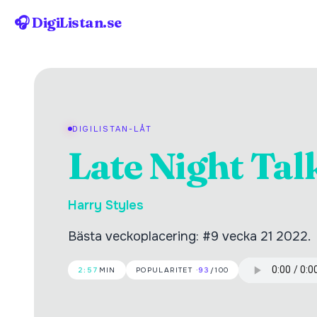
🎧 DigiListan.se
DIGILISTAN-LÅT
Late Night Tal
Harry Styles
Bästa veckoplacering: #9 vecka 21 2022.
2:57
MIN
POPULARITET ·
93
/100