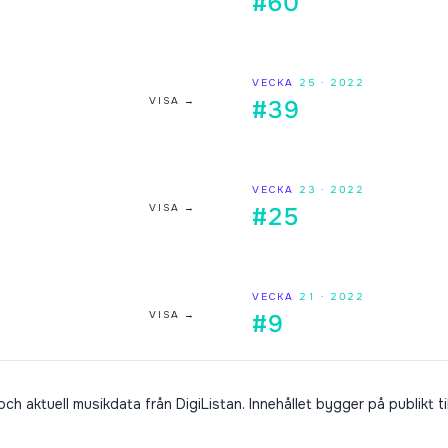
#60
VECKA
25
·
2022
VISA →
#39
VECKA
23
·
2022
VISA →
#25
VECKA
21
·
2022
VISA →
#9
h aktuell musikdata från DigiListan. Innehållet bygger på publikt ti