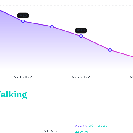
#
25
#
39
v23 2022
v25 2022
v
Talking
VECKA
30
·
2022
VISA →