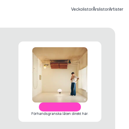
Veckolistor
Årslistor
Artister
ÖPPNA I SPOTIFY
Förhandsgranska låten direkt här.