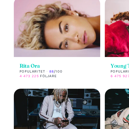
Rita Ora
Young 
POPULARITET ·
88
/100
POPULARI
4 473 225
FÖLJARE
6 475 92