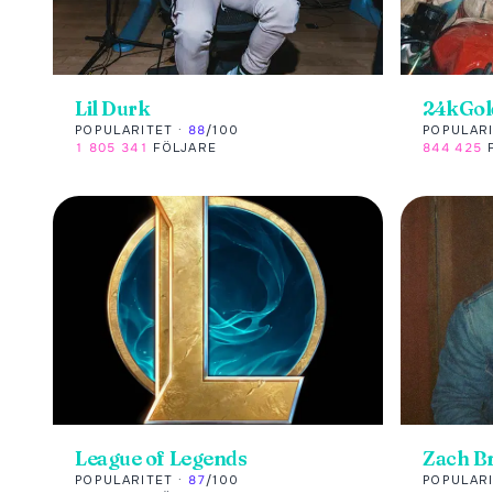
Lil Durk
24kGol
POPULARITET ·
88
/100
POPULARI
1 805 341
FÖLJARE
844 425
League of Legends
Zach B
POPULARITET ·
87
/100
POPULARI