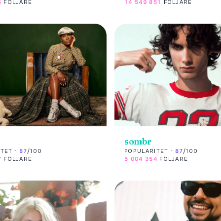
5
FÖLJARE
14 549 851
FÖLJARE
sombr
TET ·
87
/100
POPULARITET ·
87
/100
7
FÖLJARE
5 004 354
FÖLJARE