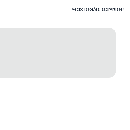
Veckolistor
Årslistor
Artister