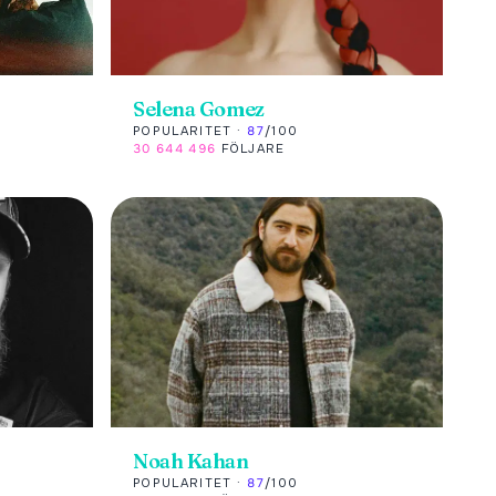
Selena Gomez
POPULARITET ·
87
/100
30 644 496
FÖLJARE
Noah Kahan
POPULARITET ·
87
/100