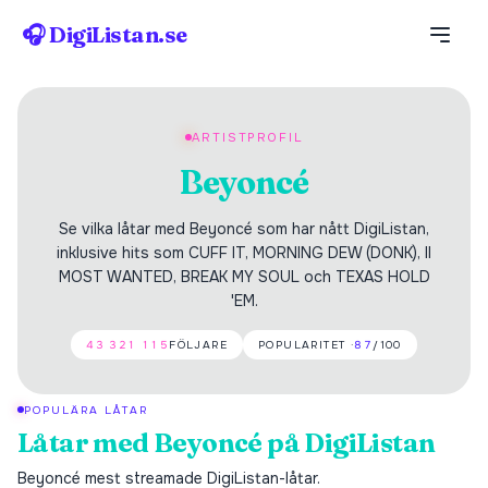
🎧 DigiListan.se
ARTISTPROFIL
Beyoncé
Se vilka låtar med Beyoncé som har nått DigiListan,
inklusive hits som CUFF IT, MORNING DEW (DONK), II
MOST WANTED, BREAK MY SOUL och TEXAS HOLD
'EM.
43 321 115
FÖLJARE
POPULARITET ·
87
/100
POPULÄRA LÅTAR
Låtar med
Beyoncé
på DigiListan
Beyoncé
mest streamade DigiListan-låtar.