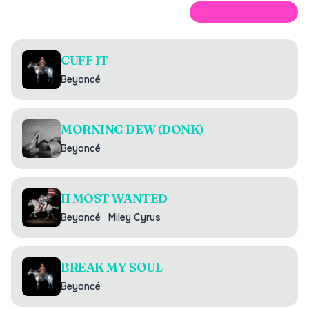
ÖPPNA PÅ SPOTIFY
CUFF IT
Beyoncé
MORNING DEW (DONK)
Beyoncé
II MOST WANTED
Beyoncé
·
Miley Cyrus
BREAK MY SOUL
Beyoncé