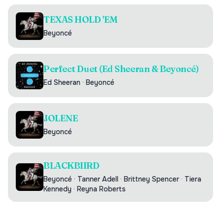
TEXAS HOLD 'EM
Beyoncé
Perfect Duet (Ed Sheeran & Beyoncé)
Ed Sheeran
·
Beyoncé
JOLENE
Beyoncé
BLACKBIIRD
Beyoncé
·
Tanner Adell
·
Brittney Spencer
·
Tiera
Kennedy
·
Reyna Roberts