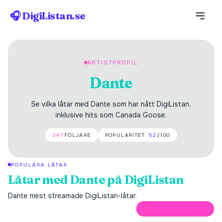
🎧 DigiListan.se
ARTISTPROFIL
Dante
Se vilka låtar med Dante som har nått DigiListan,
inklusive hits som Canada Goose.
347
FÖLJARE
POPULARITET ·
52
/100
POPULÄRA LÅTAR
Låtar med
Dante
på DigiListan
Dante
mest streamade DigiListan-låtar.
ÖPPNA PÅ SPOTIFY