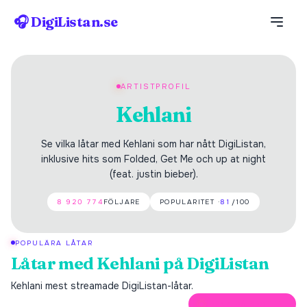
🎧 DigiListan.se
ARTISTPROFIL
Kehlani
Se vilka låtar med Kehlani som har nått DigiListan,
inklusive hits som Folded, Get Me och up at night
(feat. justin bieber).
8 920 774
FÖLJARE
POPULARITET ·
81
/100
POPULÄRA LÅTAR
Låtar med
Kehlani
på DigiListan
Kehlani
mest streamade DigiListan-låtar.
ÖPPNA PÅ SPOTIFY