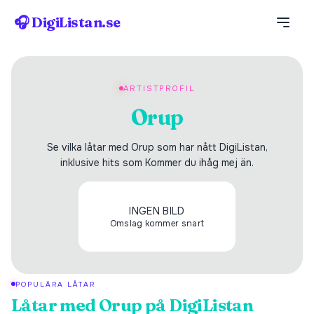
🎧 DigiListan.se
ARTISTPROFIL
Orup
Se vilka låtar med Orup som har nått DigiListan,
inklusive hits som Kommer du ihåg mej än.
INGEN BILD
Omslag kommer snart
POPULÄRA LÅTAR
Låtar med
Orup
på DigiListan