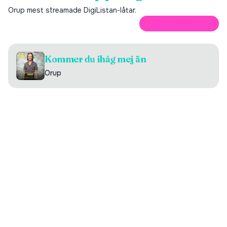
Orup
mest streamade DigiListan-låtar.
ÖPPNA PÅ SPOTIFY
Kommer du ihåg mej än
Orup