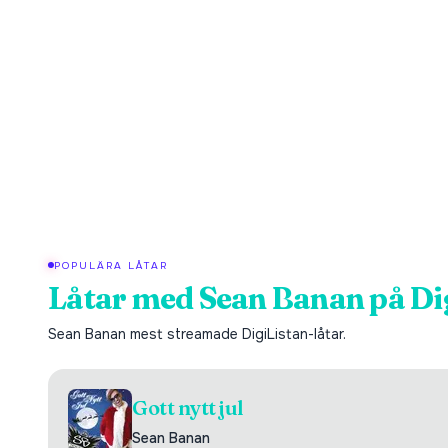
POPULÄRA LÅTAR
Låtar med
Sean Banan
på Di
Sean Banan
mest streamade DigiListan-låtar.
Gott nytt jul
Sean Banan