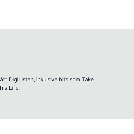
tt DigiListan, inklusive hits som Take
is Life.