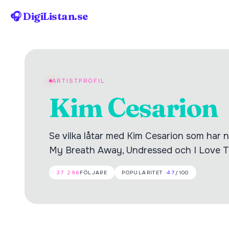
🎧 DigiListan.se
ARTISTPROFIL
Kim Cesarion
Se vilka låtar med Kim Cesarion som har nå
My Breath Away, Undressed och I Love Th
37 296
FÖLJARE
POPULARITET ·
47
/100