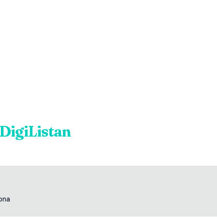
DigiListan
ona