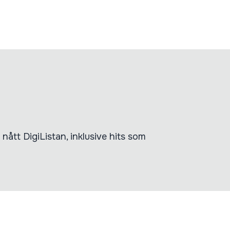
ått DigiListan, inklusive hits som