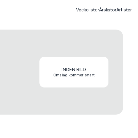
Veckolistor
Årslistor
Artister
INGEN BILD
Omslag kommer snart