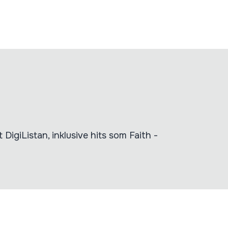
 DigiListan, inklusive hits som Faith -