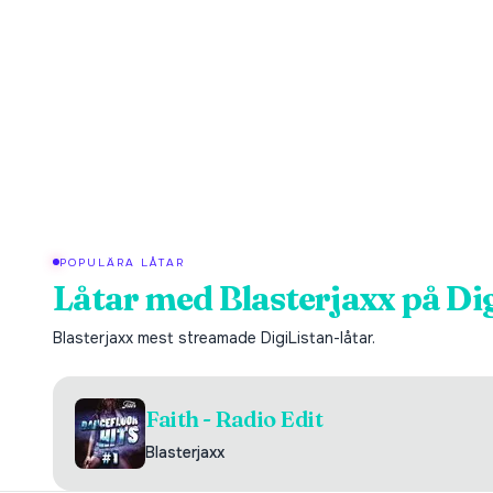
POPULÄRA LÅTAR
Låtar med
Blasterjaxx
på Di
Blasterjaxx
mest streamade DigiListan-låtar.
Faith - Radio Edit
Blasterjaxx