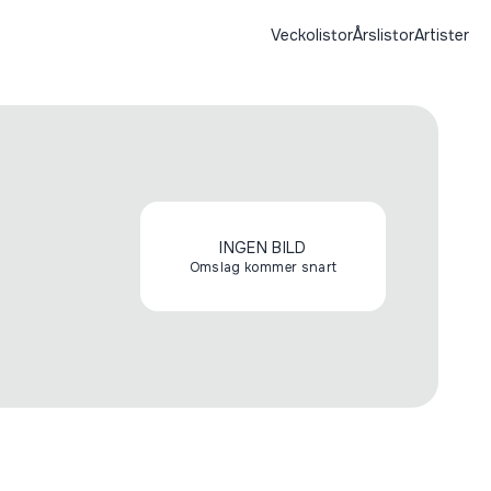
Veckolistor
Årslistor
Artister
INGEN BILD
Omslag kommer snart