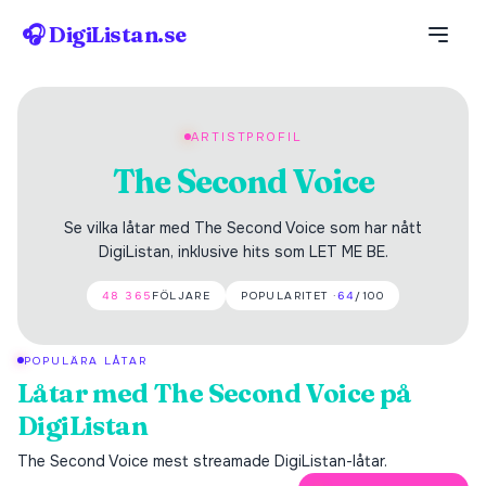
🎧 DigiListan.se
ARTISTPROFIL
The Second Voice
Se vilka låtar med The Second Voice som har nått
DigiListan, inklusive hits som LET ME BE.
48 365
FÖLJARE
POPULARITET ·
64
/100
POPULÄRA LÅTAR
Låtar med
The Second Voice
på
DigiListan
The Second Voice
mest streamade DigiListan-låtar.