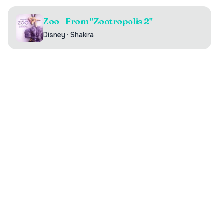
Zoo - From "Zootropolis 2"
Disney
·
Shakira