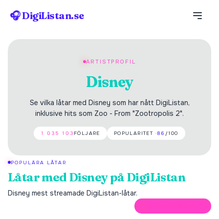
🎧 DigiListan.se
ARTISTPROFIL
Disney
Se vilka låtar med Disney som har nått DigiListan,
inklusive hits som Zoo - From "Zootropolis 2".
1 035 103
FÖLJARE
POPULARITET ·
86
/100
POPULÄRA LÅTAR
Låtar med
Disney
på DigiListan
Disney
mest streamade DigiListan-låtar.
ÖPPNA PÅ SPOTIFY