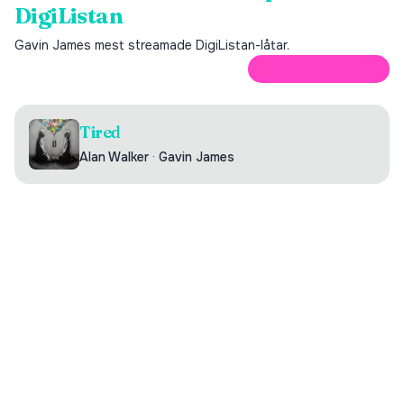
DigiListan
Gavin James
mest streamade DigiListan-låtar.
ÖPPNA PÅ SPOTIFY
Tired
Alan Walker
·
Gavin James