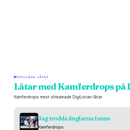
POPULÄRA LÅTAR
Låtar med
Kamferdrops
på 
Kamferdrops
mest streamade DigiListan-låtar.
Jag trodde änglarna fanns
Kamferdrops