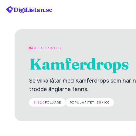
🎧 DigiListan.se
ARTISTPROFIL
Kamferdrops
Se vilka låtar med Kamferdrops som har nå
trodde änglarna fanns.
9 920
FÖLJARE
POPULARITET ·
50
/100