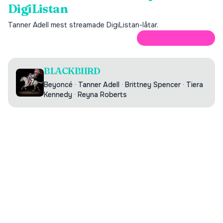
DigiListan
Tanner Adell
mest streamade DigiListan-låtar.
ÖPPNA PÅ SPOTIFY
BLACKBIIRD
Beyoncé
·
Tanner Adell
·
Brittney Spencer
·
Tiera
Kennedy
·
Reyna Roberts