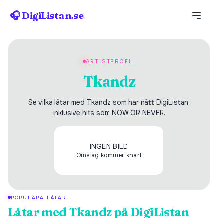
🎧 DigiListan.se
ARTISTPROFIL
Tkandz
Se vilka låtar med Tkandz som har nått DigiListan,
inklusive hits som NOW OR NEVER.
INGEN BILD
Omslag kommer snart
POPULÄRA LÅTAR
Låtar med
Tkandz
på DigiListan