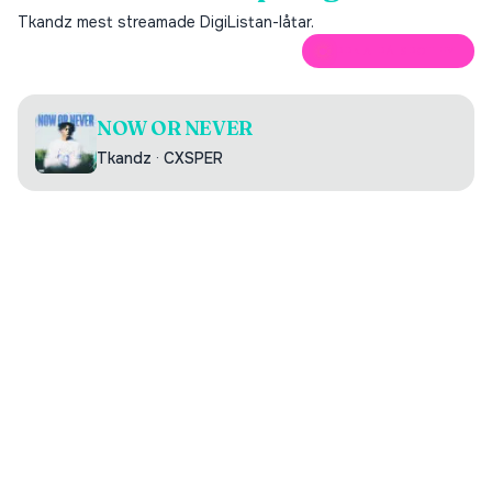
Tkandz
mest streamade DigiListan-låtar.
ÖPPNA PÅ SPOTIFY
NOW OR NEVER
Tkandz
·
CXSPER