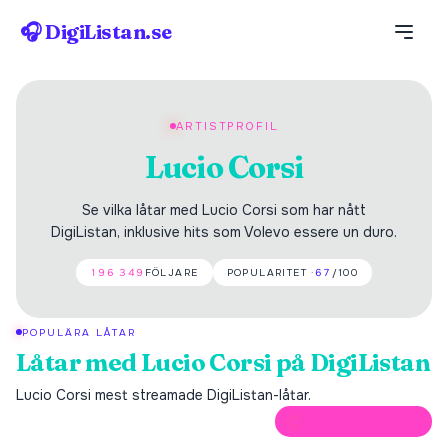
🎧 DigiListan.se
ARTISTPROFIL
Lucio Corsi
Se vilka låtar med Lucio Corsi som har nått
DigiListan, inklusive hits som Volevo essere un duro.
196 349
FÖLJARE
POPULARITET ·
67
/100
POPULÄRA LÅTAR
Låtar med
Lucio Corsi
på DigiListan
Lucio Corsi
mest streamade DigiListan-låtar.
ÖPPNA PÅ SPOTIFY