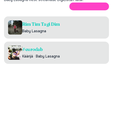
ÖPPNA PÅ SPOTIFY
Rim Tim Tagi Dim
Baby Lasagna
#eurodab
Käärijä
·
Baby Lasagna