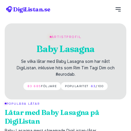
🎧 DigiListan.se
ARTISTPROFIL
Baby Lasagna
Se vilka låtar med Baby Lasagna som har nått
DigiListan, inklusive hits som Rim Tim Tagi Dim och
#eurodab.
83 685
FÖLJARE
POPULARITET ·
63
/100
POPULÄRA LÅTAR
Låtar med
Baby Lasagna
på
DigiListan
Baby Lasagna
mest streamade DigiListan-låtar.