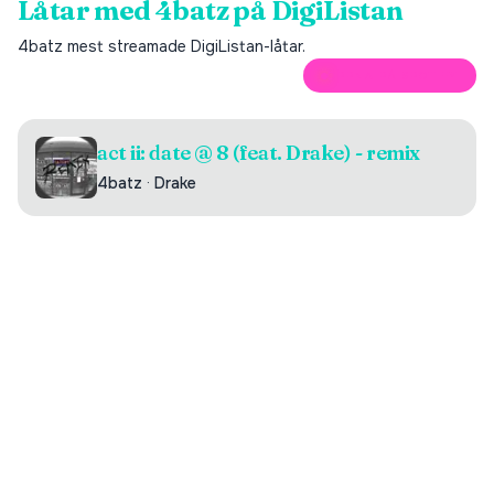
Låtar med
4batz
på DigiListan
4batz
mest streamade DigiListan-låtar.
ÖPPNA PÅ SPOTIFY
act ii: date @ 8 (feat. Drake) - remix
4batz
·
Drake