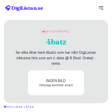
🎧 DigiListan.se
ARTISTPROFIL
4batz
Se vilka låtar med 4batz som har nått DigiListan,
inklusive hits som act ii: date @ 8 (feat. Drake) -
remix.
INGEN BILD
Omslag kommer snart
POPULÄRA LÅTAR