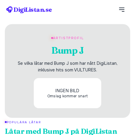
🎧 DigiListan.se
ARTISTPROFIL
Bump J
Se vilka låtar med Bump J som har nått DigiListan,
inklusive hits som VULTURES.
INGEN BILD
Omslag kommer snart
POPULÄRA LÅTAR
Låtar med
Bump J
på DigiListan