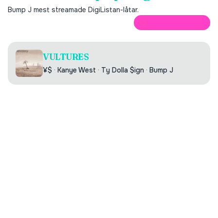
Bump J
mest streamade DigiListan-låtar.
ÖPPNA PÅ SPOTIFY
VULTURES
¥$
·
Kanye West
·
Ty Dolla $ign
·
Bump J