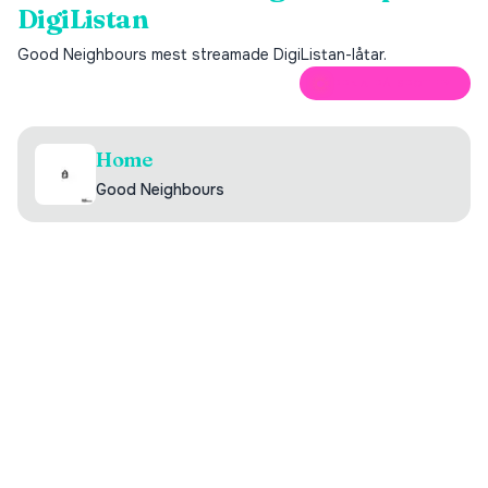
DigiListan
Good Neighbours
mest streamade DigiListan-låtar.
ÖPPNA PÅ SPOTIFY
Home
Good Neighbours