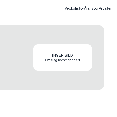
Veckolistor
Årslistor
Artister
INGEN BILD
Omslag kommer snart