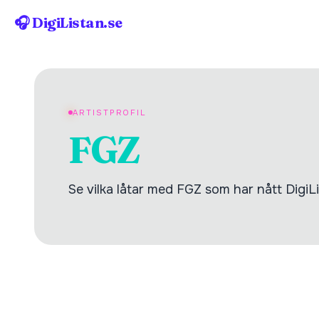
🎧 DigiListan.se
ARTISTPROFIL
FGZ
Se vilka låtar med FGZ som har nått DigiLi