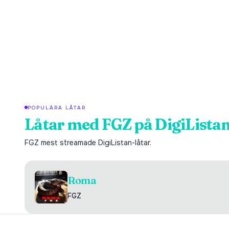
POPULÄRA LÅTAR
Låtar med
FGZ
på DigiLista
FGZ
mest streamade DigiListan-låtar.
Roma
FGZ