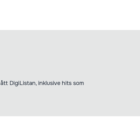
tt DigiListan, inklusive hits som