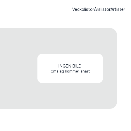
Veckolistor
Årslistor
Artister
INGEN BILD
Omslag kommer snart