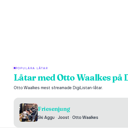
POPULÄRA LÅTAR
Låtar med
Otto Waalkes
på D
Otto Waalkes
mest streamade DigiListan-låtar.
Friesenjung
Ski Aggu
·
Joost
·
Otto Waalkes