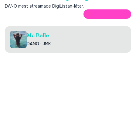
DANO
mest streamade DigiListan-låtar.
ÖPPNA PÅ SPOTIFY
Ma Belle
DANO
·
JMK