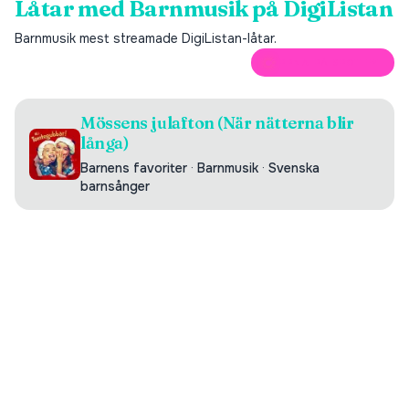
Låtar med
Barnmusik
på DigiListan
Barnmusik
mest streamade DigiListan-låtar.
ÖPPNA PÅ SPOTIFY
Mössens julafton (När nätterna blir
långa)
Barnens favoriter
·
Barnmusik
·
Svenska
barnsånger