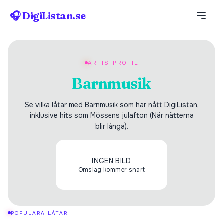
🎧 DigiListan.se
ARTISTPROFIL
Barnmusik
Se vilka låtar med Barnmusik som har nått DigiListan,
inklusive hits som Mössens julafton (När nätterna
blir långa).
INGEN BILD
Omslag kommer snart
POPULÄRA LÅTAR